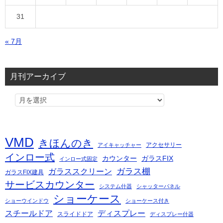
31
« 7月
月刊アーカイブ
VMD
きほんのき
アクセサリー
アイキャッチャー
インロー式
カウンター
ガラスFIX
インロー式固定
ガラス棚
ガラススクリーン
ガラスFIX建具
サービスカウンター
システム什器
シャッターパネル
ショーケース
ショーウインドウ
ショーケース付き
スチールドア
ディスプレー
スライドドア
ディスプレー什器