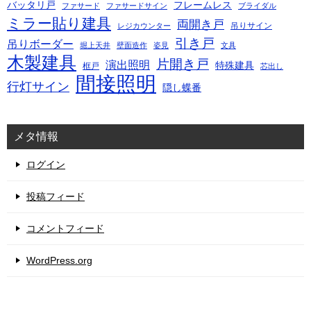
バッタリ戸
フレームレス
ファサード
ファサードサイン
ブライダル
ミラー貼り建具
両開き戸
吊りサイン
レジカウンター
引き戸
吊りボーダー
堀上天井
壁面造作
姿見
文具
木製建具
片開き戸
演出照明
特殊建具
框戸
芯出し
間接照明
行灯サイン
隠し蝶番
メタ情報
ログイン
投稿フィード
コメントフィード
WordPress.org