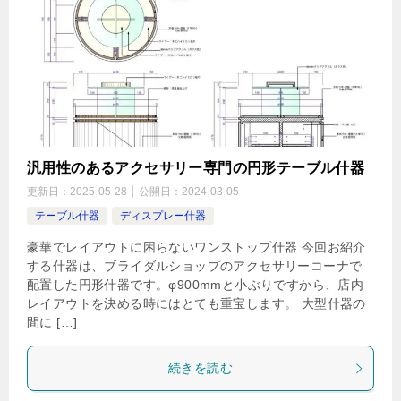
汎用性のあるアクセサリー専門の円形テーブル什器
更新日：
2025-05-28
公開日：
2024-03-05
テーブル什器
ディスプレー什器
豪華でレイアウトに困らないワンストップ什器 今回お紹介
する什器は、ブライダルショップのアクセサリーコーナで
配置した円形什器です。φ900mmと小ぶりですから、店内
レイアウトを決める時にはとても重宝します。 大型什器の
間に […]
続きを読む