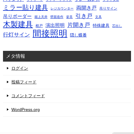
ミラー貼り建具
両開き戸
吊りサイン
レジカウンター
引き戸
吊りボーダー
堀上天井
壁面造作
姿見
文具
木製建具
片開き戸
演出照明
特殊建具
框戸
芯出し
間接照明
行灯サイン
隠し蝶番
メタ情報
ログイン
投稿フィード
コメントフィード
WordPress.org