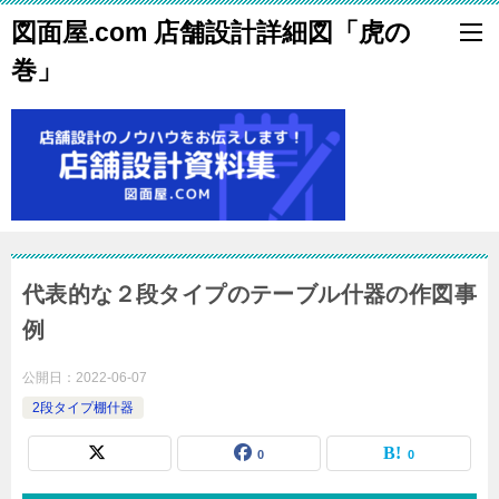
図面屋.com 店舗設計詳細図「虎の
巻」
代表的な２段タイプのテーブル什器の作図事
例
公開日：
2022-06-07
2段タイプ棚什器
0
0