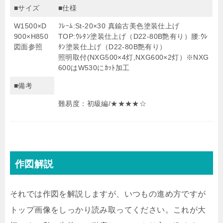
■サイズ
■仕様
W1500×D
ﾌﾚｰﾑ:St-20×30 真鍮古美色塗装仕上げ
900×H850
TOP:ｳﾚﾀﾝ塗装仕上げ（D22-80B艶有り）腰:ｳﾚ
図面参照
ﾀﾝ塗装仕上げ（D22-80B艶有り）
照明取付(NXG500×4灯,NXG600×2灯）※NXG
600はW530にｶｯﾄ加工
■備考
難易度：初級編/★
★
★
★☆
作図解説
それでは作図を解説しますが、いつもの進め方ですが
トップ画像をしっかり読み取ってください。これが大