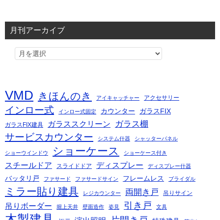
月刊アーカイブ
VMD
きほんのき
アクセサリー
アイキャッチャー
インロー式
カウンター
ガラスFIX
インロー式固定
ガラス棚
ガラススクリーン
ガラスFIX建具
サービスカウンター
システム什器
シャッターパネル
ショーケース
ショーウインドウ
ショーケース付き
スチールドア
ディスプレー
スライドドア
ディスプレー什器
バッタリ戸
フレームレス
ファサード
ファサードサイン
ブライダル
ミラー貼り建具
両開き戸
吊りサイン
レジカウンター
引き戸
吊りボーダー
堀上天井
壁面造作
姿見
文具
木製建具