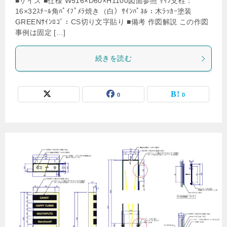
■サイズ ■仕様 W516×D60×H1100図面参照 ｻｲﾝ支柱：
16×32ｽﾁｰﾙ角ﾊﾟｲﾌﾟﾒﾗ焼き（白）ｻｲﾝﾊﾟﾈﾙ：木ﾗｯｶｰ塗装
GREENｻｲﾝﾛｺﾞ：CS切り文字貼り ■備考 作図解説 この作図
事例は固定 […]
続きを読む
0
0