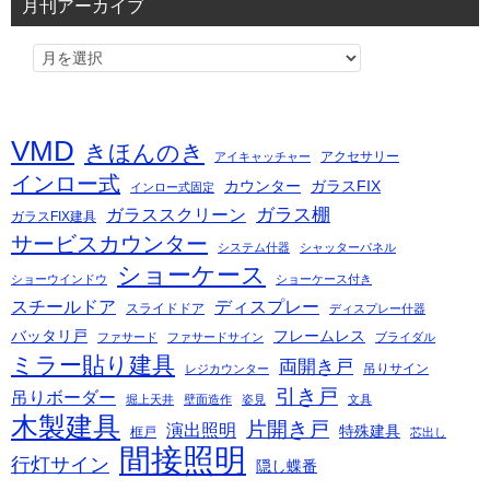
月刊アーカイブ
VMD
きほんのき
アクセサリー
アイキャッチャー
インロー式
カウンター
ガラスFIX
インロー式固定
ガラス棚
ガラススクリーン
ガラスFIX建具
サービスカウンター
システム什器
シャッターパネル
ショーケース
ショーウインドウ
ショーケース付き
スチールドア
ディスプレー
スライドドア
ディスプレー什器
バッタリ戸
フレームレス
ファサード
ファサードサイン
ブライダル
ミラー貼り建具
両開き戸
吊りサイン
レジカウンター
引き戸
吊りボーダー
堀上天井
壁面造作
姿見
文具
木製建具
片開き戸
演出照明
特殊建具
框戸
芯出し
間接照明
行灯サイン
隠し蝶番