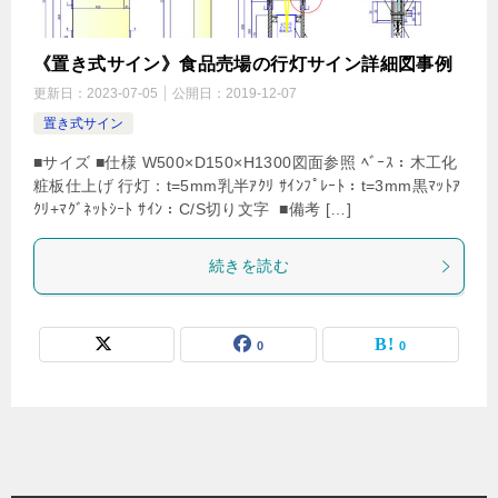
《置き式サイン》食品売場の行灯サイン詳細図事例
更新日：
2023-07-05
公開日：
2019-12-07
置き式サイン
■サイズ ■仕様 W500×D150×H1300図面参照 ﾍﾞｰｽ：木工化
粧板仕上げ 行灯：t=5mm乳半ｱｸﾘ ｻｲﾝﾌﾟﾚｰﾄ：t=3mm黒ﾏｯﾄｱ
ｸﾘ+ﾏｸﾞﾈｯﾄｼｰﾄ ｻｲﾝ：C/S切り文字 ■備考 […]
続きを読む
0
0