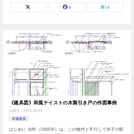
0
0
《建具図》和風テイストの木製引き戸の作図事例
公開日：
2023-09-15
木製建具
はじめに 当時（2005年）は、この物件と平行して米子の駅