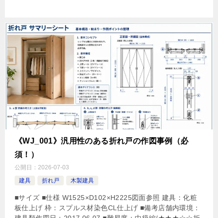
《WJ_001》汎用性のある折れ戸の作図事例（必
須！）
公開日：
2026-07-03
建具
折れ戸
木製建具
■サイズ ■仕様 W1525×D102×H2225図面参照 建具：化粧
板仕上げ 枠：スプルス材染色CL仕上げ ■備考店舗内環境：