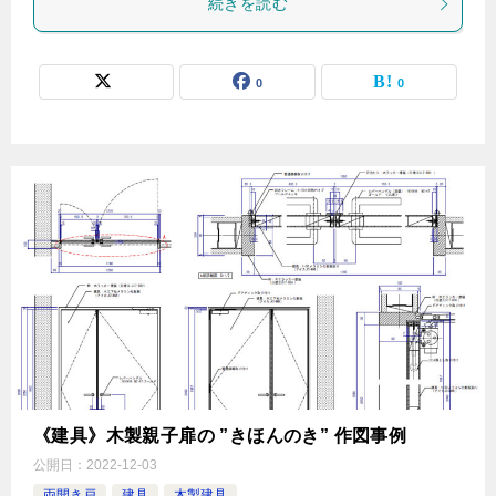
続きを読む
0
0
《建具》木製親子扉の ”きほんのき” 作図事例
公開日：
2022-12-03
両開き戸
建具
木製建具