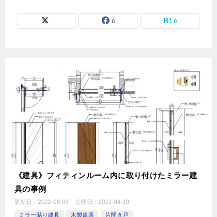
0
0
《建具》フィティンルーム内に取り付けたミラー建
具の事例
更新日：
2022-09-08
公開日：
2022-04-19
ミラー貼り建具
木製建具
片開き戸