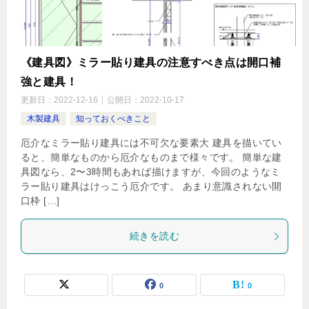
《建具図》ミラー貼り建具の注意すべき点は開口補
強と建具！
更新日：
2022-12-16
公開日：
2022-10-17
木製建具
知っておくべきこと
厄介なミラー貼り建具には不可欠な要素大 建具を描いてい
ると、簡単なものから厄介なものまで様々です。 簡単な建
具図なら、2〜3時間もあれば描けますが、今回のようなミ
ラー貼り建具はけっこう厄介です。 あまり意識されない開
口枠 […]
続きを読む
0
0