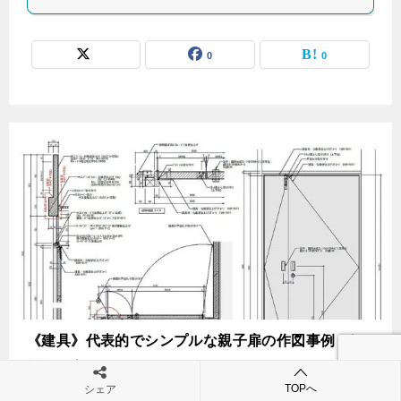
0
0
《建具》代表的でシンプルな親子扉の作図事例 ”き
ほんのき”
TOPへ
更新日：
2024-09-19
シェア
公開日：
2021-07-19