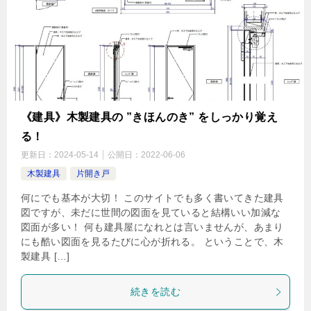
《建具》木製建具の ”きほんのき” をしっかり覚え
る！
更新日：
2024-05-14
公開日：
2022-06-06
木製建具
片開き戸
何にでも基本が大切！ このサイトでも多く書いてきた建具
図ですが、未だに世間の図面を見ていると結構いい加減な
図面が多い！ 何も建具屋になれとは言いませんが、あまり
にも酷い図面を見るたびに心が折れる。 ということで、木
製建具 […]
続きを読む