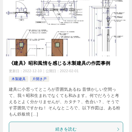
《建具》昭和風情を感じる木製建具の作図事例
更新日：
2022-12-10
公開日：
2022-02-01
木製建具
片開き戸
建具に小窓ってところが雰囲気あるね 昔懐かしい空間っ
て、我々昭和生まれでなくても和みます。何でだろうと考
えるとよく分かりませんが、カタチ？、色合い？、そうで
す雰囲気ですかね！ そんなところで、以下作図は、ある粉
もん鉄板焼 […]
続きを読む