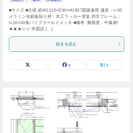
■サイズ ■仕様 総W1210×D30×H1957図面参照 建具：t=30
メラミン化粧板貼り枠：木工ラッカー塗装 四方フレーム：
t=10×30角パイプゴールドメッキ ■備考 難易度：中級者/
★★★☆☆ 作図説 […]
続きを読む
0
0