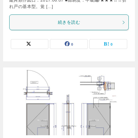
建具類作図日：2017.06.07 ■難易度：中級編/★★★☆☆折
れ戸の基本型。覚 […]
続きを読む
0
0