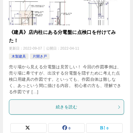
《建具》店内柱にある分電盤に点検口を付けてみ
た！
更新日：
2022-09-07
公開日：
2022-04-11
木製建具
片開き戸
売り場から見える分電盤は見苦しい！ 今回の作図事例は、
売り場に希ですが、出没する分電盤を隠すために考えた点
検口用建具の作図です。といっても、作図自体は難しな
く、あっという間に描ける内容。 初心者の方も、理解でき
る作図です […]
続きを読む
0
0