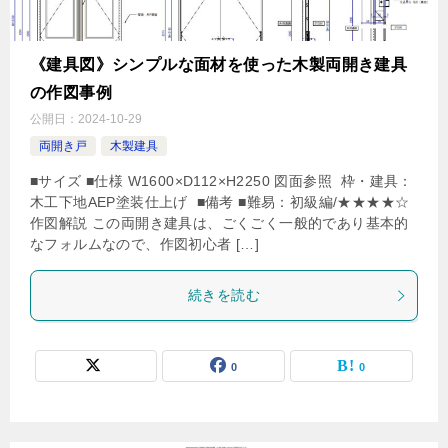
《建具図》シンプルな面材を使った木製両開き建具
の作図事例
公開日：
2024-10-29
両開き戸
木製建具
■サイズ ■仕様 W1600×D112×H2250 図面参照 枠・建具：
木工下地AEP塗装仕上げ ■備考 ■難易：初級編/★★★★☆
作図解説 この両開き建具は、ごくごく一般的であり基本的
なフォルムなので、作図初心者 […]
続きを読む
0
0