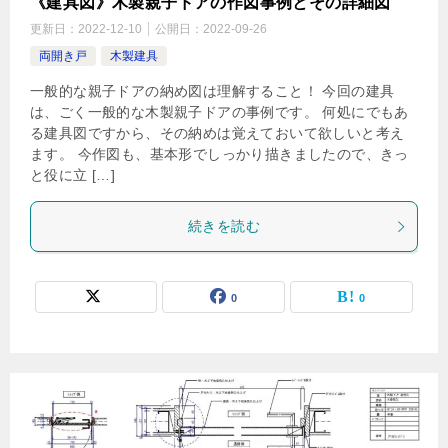
《建具図》木製親子ドアの作図事例とその詳細図
更新日：
2022-12-10
公開日：
2022-09-26
両開き戸
木製建具
一般的な親子ドアの納め図は理解すること！ 今回の建具
は、ごく一般的な木製親子ドアの事例です。 何処にでもあ
る建具図ですから、その納めは覚えておいて欲しいと考え
ます。 今作図も、基本形でしっかり描きましたので、きっ
と役に立 […]
続きを読む
0
0