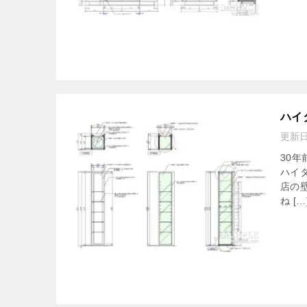
ハイ
更新
30
ハイ
店の
ね […