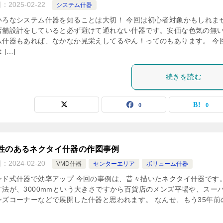
日：
2025-02-22
システム什器
いろなシステム什器を知ることは大切！ 今回は初心者対象かもしれま
店舗設計をしていると必ず避けて通れない什器です。安価な色気の無
ム什器もあれば、なかなか見栄えしてるやん！ってのもあります。 今
 […]
続きを読む
0
0
性のあるネクタイ什器の作図事例
日：
2024-02-20
VMD什器
センターエリア
ボリューム什器
ンド式什器で効率アップ 今回の事例は、昔々描いたネクタイ什器です。
寸法が、3000mmという大きさですから百貨店のメンズ平場や、スー
ンズコーナーなどで展開した什器と思われます。 なんせ、もう35年前