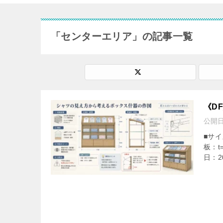
「センターエリア」の記事一覧
《D
公開
■サイ
板：
日：2