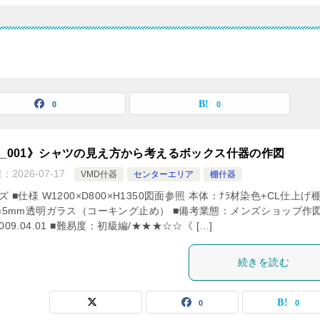
0
0
F_001》シャツの見え方から考えるボックス什器の作図
日：
2026-07-17
VMD什器
センターエリア
棚什器
ズ ■仕様 W1200×D800×H1350図面参照 本体：ﾅﾗ材染色+CL仕上げ
t=5mm透明ガラス（コーキング止め） ■備考業態：メンズショップ作
009.04.01 ■難易度：初級編/★★★☆☆《 […]
続きを読む
0
0