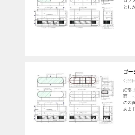
ロフ
としか
ゴー
公開
細部
面」
の図
あま [