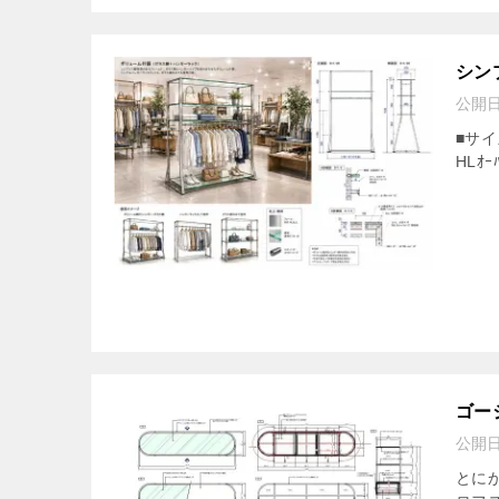
シン
公開
■サイ
HLｵｰ
ゴー
公開
とに