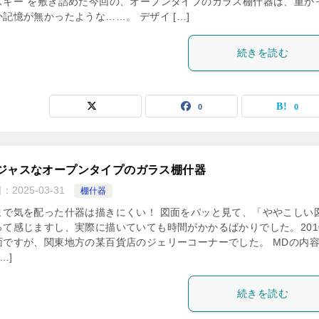
スキー”を敷き詰めた今回の、オープンタイプのガラス棚什器は、重か
記憶が無かったような……。 デザイ […]
続きを読む
0
0
ジャスなオープンタイプのガラス棚什器
日：
2025-03-31
棚什器
まで気を配った什器は描きにくい！ 図面をパッと見て、「ややこしい
って感じますし、実際に描いていても時間がかかるばかりでした。201
面ですが、関東地方の某百貨店のジェリーコーナーでした。 MDの内
…]
続きを読む