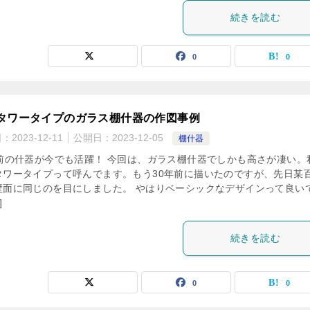
続きを読む
0
0
タワータイプのガラス棚什器の作図事例
日：
2023-12-11
公開日：
2023-12-05
棚什器
年前の什器が今でも活躍！ 今回は、ガラス棚什器でしかも高さが凄い。
タワータイプって呼んでます。もう30年前に描いたのですが、先日某
壁面に同じのを目にしました。 やはりベーシックなデザインって良い
]
続きを読む
0
0