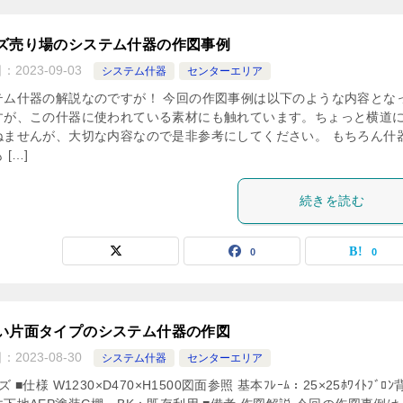
ズ売り場のシステム什器の作図事例
日：
2023-09-03
システム什器
センターエリア
テム什器の解説なのですが！ 今回の作図事例は以下のような内容とな
すが、この什器に使われている素材にも触れています。ちょっと横道
ねませんが、大切な内容なので是非参考にしてください。 もちろん什
 […]
続きを読む
0
0
い片面タイプのシステム什器の作図
日：
2023-08-30
システム什器
センターエリア
 ■仕様 W1230×D470×H1500図面参照 基本ﾌﾚｰﾑ：25×25ﾎﾜｲﾄﾌﾞﾛﾝ