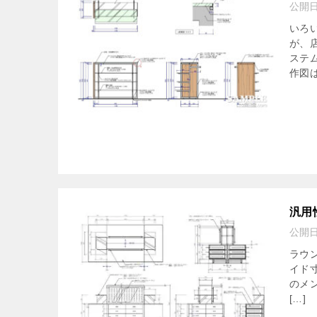
公開
いろ
が、
ステ
作図は
汎用
公開
ラウ
イド
のメ
[…]