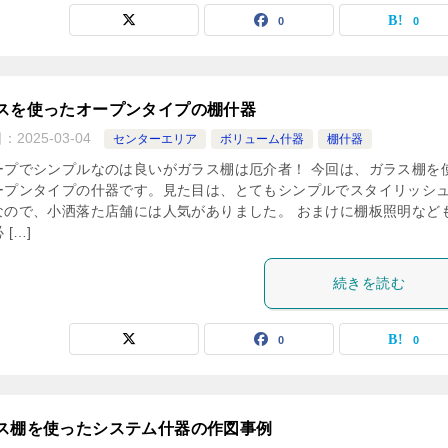
0
0
ラスを使ったオープンタイプの棚什器
日：
2025-03-04
センターエリア
ボリューム什器
棚什器
ープでシンプルなのは良いがガラス棚は厄介者！ 今回は、ガラス棚を
ープンタイプの什器です。見た目は、とてもシンプルでスタイリッシ
なので、小洒落た店舗には人気がありました。 おまけに棚板照明など
 […]
続きを読む
0
0
ス棚を使ったシステム什器の作図事例