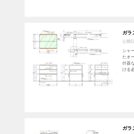
ガ
公開
シャ
たオ
什器
ける必
ガラ