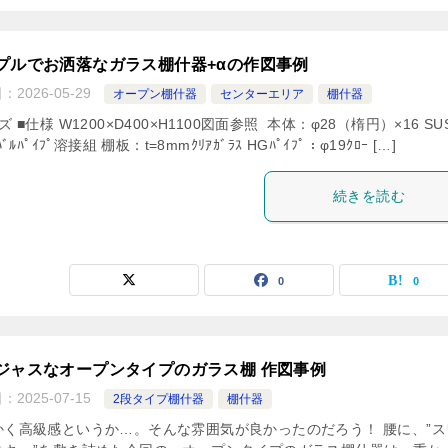
プルでお洒落なガラス棚什器+αの作図事例
日：
2026-05-29
オープン棚什器
センターエリア
棚什器
ズ ■仕様 W1200×D400×H1100図面参照 本体：φ28（楕円）×16 SU
ﾊﾞﾙﾊﾟｲﾌﾟ溶接組 棚板：t=8mmｸﾘｱｶﾞﾗｽ HGﾊﾟｲﾌﾟ：φ19ｸﾛｰ […]
続きを読む
0
0
ジャスなオープンタイプのガラス棚 作図事例
日：
2025-07-15
2段タイプ棚什器
棚什器
かく高級感というか…。そんな雰囲気が良かったのだろう！ 腰に、”ス