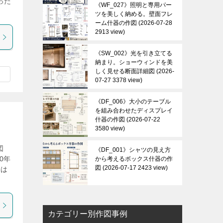
った
《WF_027》照明と専用パー
ツを美しく納める。壁面フレ
ーム什器の作図
2026-07-28
2913 view
《SW_002》光を引き立てる
納まり。ショーウィンドを美
しく見せる断面詳細図
2026-
07-27 3378 view
《DF_006》大小のテーブル
を組み合わせたディスプレイ
什器の作図
2026-07-22
3580 view
図
《DF_001》シャツの見え方
0年
から考えるボックス什器の作
図
2026-07-17 2423 view
容は
カテゴリー別作図事例