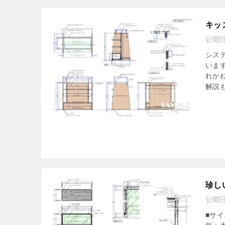
キッ
公開
シス
いま
れか
解説も
珍し
公開
■サイズ