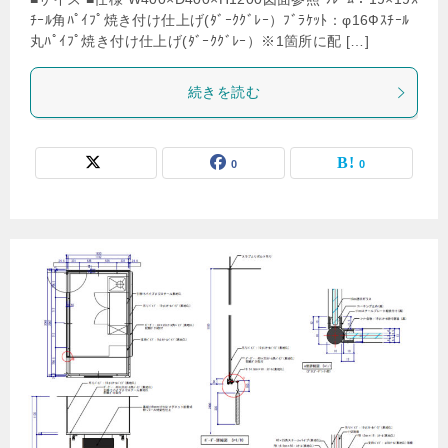
ﾁｰﾙ角ﾊﾟｲﾌﾟ焼き付け仕上げ(ﾀﾞｰｸｸﾞﾚｰ）ﾌﾞﾗｹｯﾄ：φ16Фｽﾁｰﾙ
丸ﾊﾟｲﾌﾟ焼き付け仕上げ(ﾀﾞｰｸｸﾞﾚｰ）※1箇所に配 […]
続きを読む
0
0