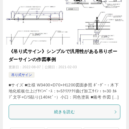
《吊り式サイン》シンプルで汎用性がある吊りボー
ダーサインの作図事例
更新日：
2022-08-07
公開日：
2021-02-03
吊り式サイン
■サイズ ■仕様 W3400×D70×H1200図面参照 ﾎﾞｰﾀﾞｰ：木下
地化粧板仕上げｻｲﾝﾍﾞｰｽ：t=5ｸﾘｱｱｸﾘ曲げ加工ｻｲﾝ：t=30 ｶﾙ
ﾌﾟ文字+C/S貼り(140ﾙﾋﾞｰ）小口：同色塗装 ■備考 作図 […]
続きを読む