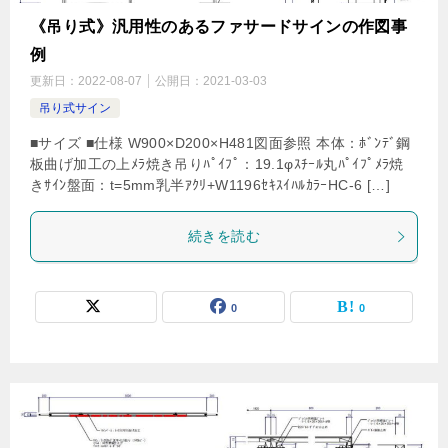
《吊り式》汎用性のあるファサードサインの作図事
例
更新日：
2022-08-07
公開日：
2021-03-03
吊り式サイン
■サイズ ■仕様 W900×D200×H481図面参照 本体：ﾎﾞﾝﾃﾞ鋼
板曲げ加工の上ﾒﾗ焼き吊りﾊﾟｲﾌﾟ：19.1φｽﾁｰﾙ丸ﾊﾟｲﾌﾟﾒﾗ焼
きｻｲﾝ盤面：t=5mm乳半ｱｸﾘ+W1196ｾｷｽｲﾊﾙｶﾗｰHC-6 […]
続きを読む
0
0