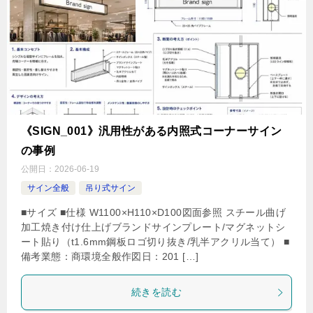
《SIGN_001》汎用性がある内照式コーナーサイン
の事例
公開日：
2026-06-19
サイン全般
吊り式サイン
■サイズ ■仕様 W1100×H110×D100図面参照 スチール曲げ
加工焼き付け仕上げブランドサインプレート/マグネットシ
ート貼り（t1.6mm鋼板ロゴ切り抜き/乳半アクリル当て） ■
備考業態：商環境全般作図日：201 […]
続きを読む