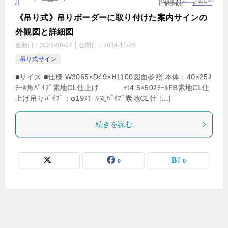
《吊り式》吊りボーダーに取り付けた案内サインの
外観図と詳細図
更新日：
2022-08-07
公開日：
2019-11-26
吊り式サイン
■サイズ ■仕様 W3065×D49×H1100図面参照 本体：40×25ｽ
ﾁｰﾙ角ﾊﾟｲﾌﾟ素地CL仕上げ +t4.5×50ｽﾁｰﾙFB素地CL仕
上げ吊りﾊﾟｲﾌﾟ：φ19ｽﾁｰﾙ丸ﾊﾟｲﾌﾟ素地CL仕 […]
続きを読む
0
0