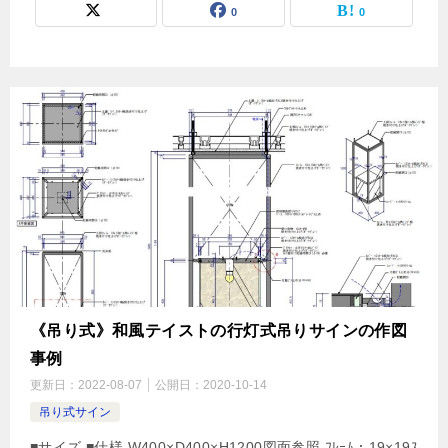
0
0
《吊り式》和風テイストの行灯式吊りサインの作図
事例
更新日：
2022-08-07
公開日：
2020-10-14
吊り式サイン
■サイズ ■仕様 W400×D400×H1200図面参照 ﾌﾚｰﾑ：19×19ｽ