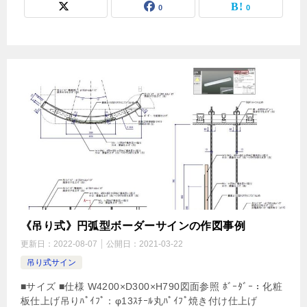
0
0
《吊り式》円弧型ボーダーサインの作図事例
更新日：
2022-08-07
公開日：
2021-03-22
吊り式サイン
■サイズ ■仕様 W4200×D300×H790図面参照 ﾎﾞｰﾀﾞｰ：化粧
板仕上げ吊りﾊﾟｲﾌﾟ：φ13ｽﾁｰﾙ丸ﾊﾟｲﾌﾟ焼き付け仕上げ