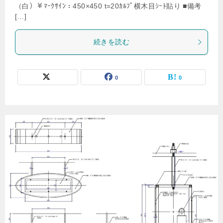
（白）￥ﾏｰｸｻｲﾝ：450×450 t=20ｶﾙﾌﾟ横木目ｼｰﾄ貼り ■備考
[…]
続きを読む
0
0