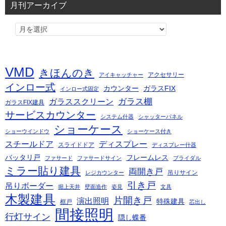
月刊アーカイブ
VMD
きほんのき
アクセサリー
アイキャッチャー
インロー式
カウンター
ガラスFIX
インロー式固定
ガラス棚
ガラススクリーン
ガラスFIX建具
サービスカウンター
システム什器
シャッターパネル
ショーケース
ショーウインドウ
ショーケース付き
スチールドア
ディスプレー
スライドドア
ディスプレー什器
バッタリ戸
フレームレス
ファサード
ファサードサイン
ブライダル
ミラー貼り建具
両開き戸
吊りサイン
レジカウンター
引き戸
吊りボーダー
堀上天井
壁面造作
姿見
文具
木製建具
片開き戸
演出照明
特殊建具
框戸
芯出し
間接照明
行灯サイン
隠し蝶番