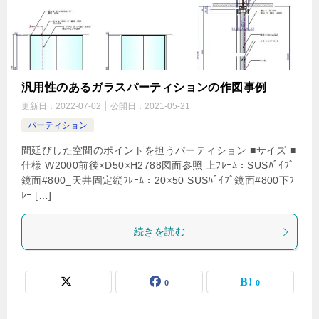
汎用性のあるガラスパーティションの作図事例
更新日：
2022-07-02
公開日：
2021-05-21
パーティション
間延びした空間のポイントを担うパーティション ■サイズ ■
仕様 W2000前後×D50×H2788図面参照 上ﾌﾚｰﾑ：SUSﾊﾟｲﾌﾟ
鏡面#800_天井固定縦ﾌﾚｰﾑ：20×50 SUSﾊﾟｲﾌﾟ鏡面#800下ﾌ
ﾚｰ […]
続きを読む
0
0