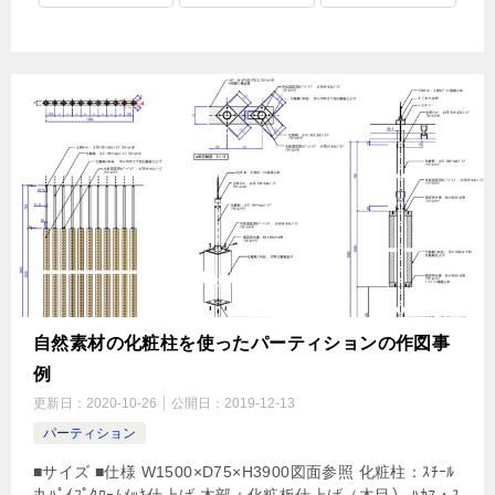
自然素材の化粧柱を使ったパーティションの作図事
例
更新日：
2020-10-26
公開日：
2019-12-13
パーティション
■サイズ ■仕様 W1500×D75×H3900図面参照 化粧柱：ｽﾁｰﾙ