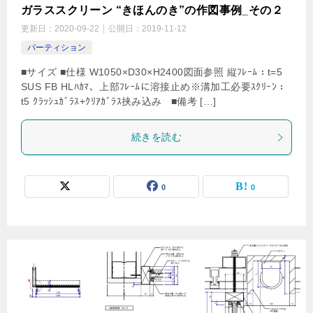
ガラススクリーン “きほんのき”の作図事例_その２
更新日：
2020-09-22
公開日：
2019-11-12
パーティション
■サイズ ■仕様 W1050×D30×H2400図面参照 縦ﾌﾚｰﾑ：t=5
SUS FB HLﾊｶﾏ、上部ﾌﾚｰﾑに溶接止め※溝加工必要ｽｸﾘｰﾝ：
t5 ｸﾗｯｼｭｶﾞﾗｽ+ｸﾘｱｶﾞﾗｽ挟み込み ■備考 […]
続きを読む
0
0