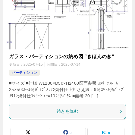
ガラス・パーティションの納め図 ”きほんのき”
更新日：
2025-07-15
公開日：
2025-07-14
パーティション
■サイズ ■仕様 W1200×D50×H2400図面参照 ｽｸﾘｰﾝﾌﾚｰﾑ：
25×50ｽﾁｰﾙ角ﾊﾟｲﾌﾟﾒﾗﾐﾝ焼付仕上押さえ縁：9角ｽﾁｰﾙ角ﾊﾟｲﾌﾟ
ﾒﾗﾐﾝ焼付仕ｽｸﾘｰﾝ：t=10ｸﾘｱｶﾞﾗｽ ■備考 20 […]
続きを読む
0
0