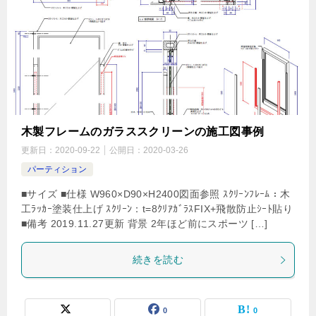
木製フレームのガラススクリーンの施工図事例
更新日：
2020-09-22
公開日：
2020-03-26
パーティション
■サイズ ■仕様 W960×D90×H2400図面参照 ｽｸﾘｰﾝﾌﾚｰﾑ：木
工ﾗｯｶｰ塗装仕上げ ｽｸﾘｰﾝ：t=8ｸﾘｱｶﾞﾗｽFIX+飛散防止ｼｰﾄ貼り
■備考 2019.11.27更新 背景 2年ほど前にスポーツ […]
続きを読む
0
0