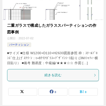
二重ガラスで構成したガラススパーティションの作
図事例
公開日：
2022-07-02
パーティション
■サイズ ■仕様 W1200×D110×H2630図面参照 枠：ｽﾁｰﾙﾌﾞﾛ
ﾝｽﾞ仕上げ ｽｸﾘｰﾝ：t=8ｸﾘｱｶﾞﾗｽ+ﾃﾞｻﾞｲﾝｼｰﾄ貼り (3M/ｼｬﾃｨｰ横
目貼り） ■備考 難易度：中級編/★★★☆☆ 作図 […]
続きを読む
0
0