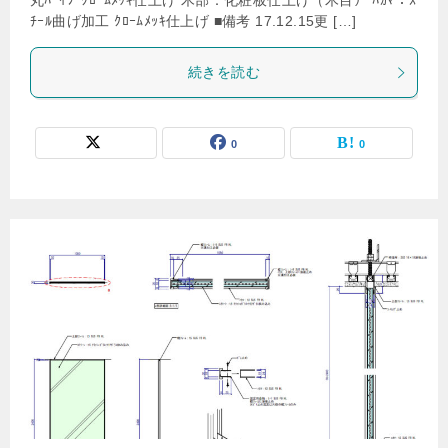
丸ﾊﾟｲﾌﾟｸﾛｰﾑﾒｯｷ仕上げ 木部：化粧板仕上げ（木目） ﾊｶﾏ：ｽ
ﾁｰﾙ曲げ加工 ｸﾛｰﾑﾒｯｷ仕上げ ■備考 17.12.15更 […]
続きを読む
0
0