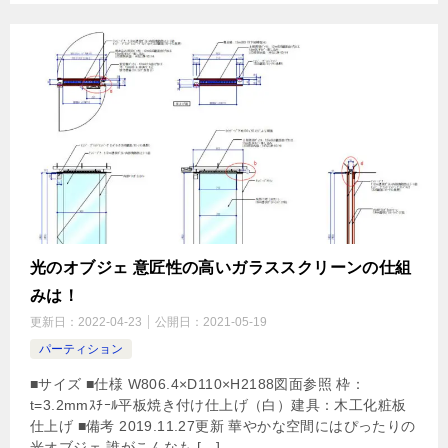
光のオブジェ 意匠性の高いガラススクリーンの仕組
みは！
更新日：
2022-04-23
公開日：
2021-05-19
パーティション
■サイズ ■仕様 W806.4×D110×H2188図面参照 枠：
t=3.2mmｽﾁｰﾙ平板焼き付け仕上げ（白）建具：木工化粧板
仕上げ ■備考 2019.11.27更新 華やかな空間にはぴったりの
光オブジェ 誰がこんなも […]