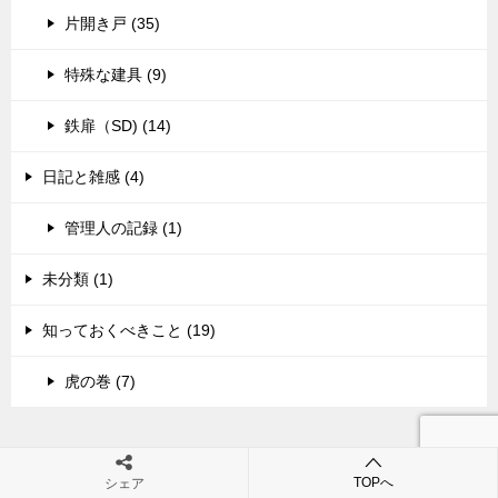
片開き戸 (35)
特殊な建具 (9)
鉄扉（SD) (14)
日記と雑感 (4)
管理人の記録 (1)
未分類 (1)
知っておくべきこと (19)
虎の巻 (7)
TOPへ
シェア
図面屋.com 店舗設計詳細図「虎の巻」
TOP