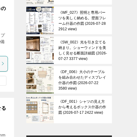
器の
《WF_027》照明と専用パー
ツを美しく納める。壁面フレ
ーム什器の作図
2026-07-28
2912 view
イプ
■備
《SW_002》光を引き立てる
納まり。ショーウィンドを美
しく見せる断面詳細図
2026-
07-27 3377 view
《DF_006》大小のテーブル
を組み合わせたディスプレイ
什器の作図
2026-07-22
3580 view
《DF_001》シャツの見え方
から考えるボックス什器の作
せる
図
2026-07-17 2422 view
mm