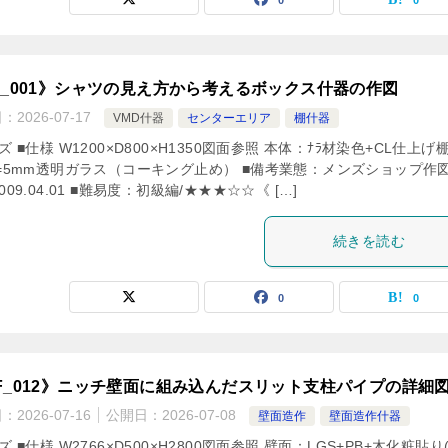
F_001》シャツの見え方から考えるボックス什器の作図
日：
2026-07-17
VMD什器
センターエリア
棚什器
ズ ■仕様 W1200×D800×H1350図面参照 本体：ﾅﾗ材染色+CL仕上げ
t=5mm透明ガラス（コーキング止め） ■備考業態：メンズショップ作
009.04.01 ■難易度：初級編/★★★☆☆《 […]
続きを読む
0
0
F_012》ニッチ壁面に組み込んだスリット支柱パイプの詳細
日：
2026-07-16
公開日：
2026-07-08
壁面造作
壁面造作什器
ズ ■仕様 W2766×D500×H2800図面参照 壁面：LGS+PB+木化粧貼り