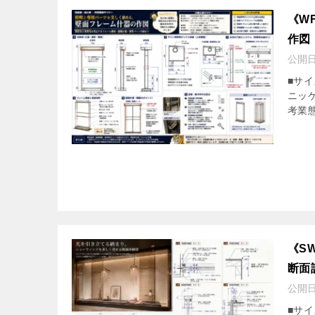
《W
作図
公開
■サイ
ニッ
考業態
《S
断面
公開
■サイズ