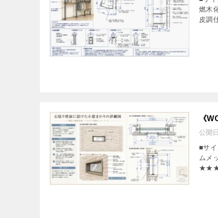
燃木化粧
皮調仕
《W
公開
■サイ
ムメッ
★★★★