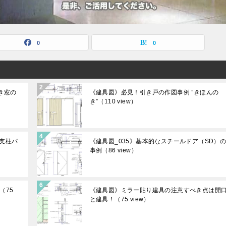
0
0
き窓の
《建具図》必見！引き戸の作図事例 ”きほんの
き”
（110 view）
ト支柱パ
《建具図_035》基本的なスチールドア（SD）
事例
（86 view）
（75
《建具図》ミラー貼り建具の注意すべき点は開
と建具！
（75 view）