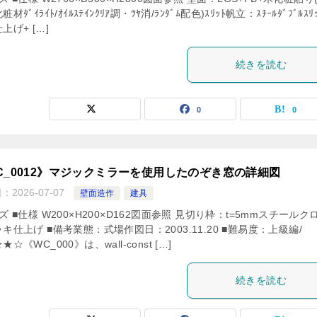
材ﾀﾞｲﾗｲﾄ/ｵｲﾙｽﾃｲﾝｸﾘｱ調・ﾂﾔ消/ﾗﾝﾀﾞﾑ配色)ｽﾘｯﾄ帆立：ｽﾁｰﾙﾀﾞﾌﾞﾙｽﾘ
上げ+ […]
続きを読む
0
0
C_0012》マジックミラーを使用したのぞき窓の詳細図
日：
2026-07-07
壁面造作
建具
ズ ■仕様 W200×H200×D162図面参照 見切り枠：t=5mmスチールク
キ仕上げ ■備考業態：式場作図日：2003.11.20 ■難易度：上級編/
☆《WC_000》は、wall-const […]
続きを読む