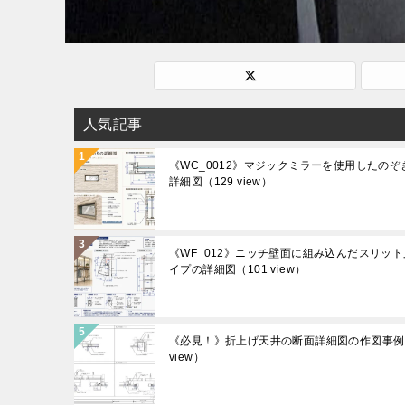
人気記事
《WC_0012》マジックミラーを使用したのぞ
詳細図
（129 view）
《WF_012》ニッチ壁面に組み込んだスリッ
イプの詳細図
（101 view）
《必見！》折上げ天井の断面詳細図の作図事例
view）