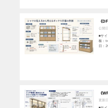
《D
公開
■サイ
板：
日：2
《W
更新
■サイ