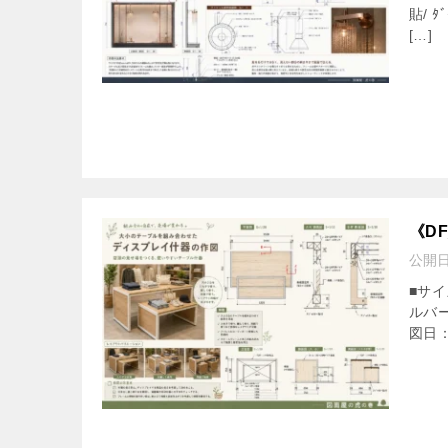
貼/ ﾀ
[…]
《D
公開
■サイ
ルバ
図日：