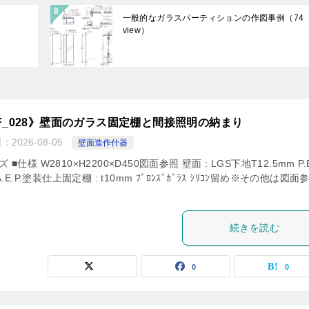
）
一般的なガラスパーティションの作図事例
（74
view）
F_028》壁面のガラス固定棚と間接照明の納まり
日：
2026-08-05
壁面造作什器
 ■仕様 W2810×H2200×D450図面参照 壁面 : LGS下地T12.5mm P.
A.E.P.塗装仕上固定棚 : t10mm ﾌﾞﾛﾝｽﾞｶﾞﾗｽ ｼﾘｺﾝ留め※その他は図面
続きを読む
0
0