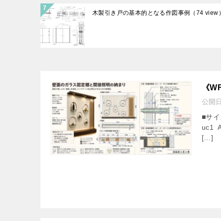
木製引き戸の基本的となる作図事例
（74 view
《W
公開
■サイズ
uc1 
[…]