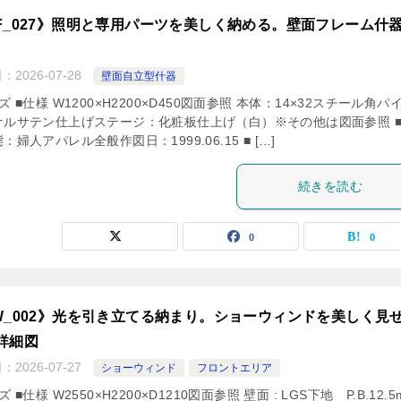
F_027》照明と専用パーツを美しく納める。壁面フレーム什
日：
2026-07-28
壁面自立型什器
ズ ■仕様 W1200×H2200×D450図面参照 本体：14×32スチール角パ
ケルサテン仕上げステージ：化粧板仕上げ（白）※その他は図面参照 
：婦人アパレル全般作図日：1999.06.15 ■ […]
続きを読む
0
0
W_002》光を引き立てる納まり。ショーウィンドを美しく見
詳細図
日：
2026-07-27
ショーウィンド
フロントエリア
 ■仕様 W2550×H2200×D1210図面参照 壁面 : LGS下地 P.B.12.5