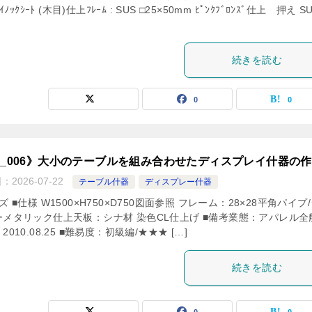
ﾞｲﾉｯｸｼｰﾄ (木目)仕上ﾌﾚｰﾑ : SUS □25×50mm ﾋﾟﾝｸﾌﾞﾛﾝｽﾞ仕上 押え S
続きを読む
0
0
F_006》大小のテーブルを組み合わせたディスプレイ什器の
日：
2026-07-22
テーブル什器
ディスプレー什器
ズ ■仕様 W1500×H750×D750図面参照 フレーム：28×28平角パイプ
ーメタリック仕上天板：シナ材 染色CL仕上げ ■備考業態：アパレル全
2010.08.25 ■難易度：初級編/★★★ […]
続きを読む
0
0