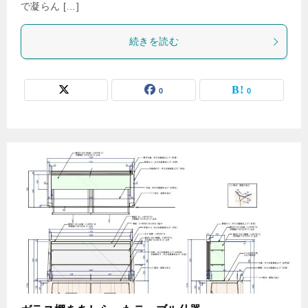
で凝らん […]
続きを読む
0
0