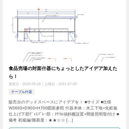
食品売場の対面什器にちょっとしたアイデア加えた
ら！
更新日：
2025-05-28
公開日：
2021-07-05
テーブル什器
販売台のデッドスペースにアイデアを！ ■サイズ ■仕様
W3690×D900×H700図面参照 什器本体：木工下地+化粧板
仕上げ下部ﾃﾞｨｽﾌﾟﾚｰ部：ｱｸﾘﾙ傾斜棚設置+間接照明取付け ■
備考 初級編/難易度：★★☆☆ […]