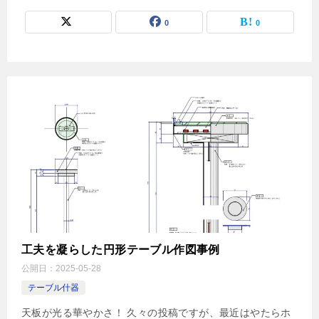
0
0
工夫を凝らした円形テーブル作図事例
公開日：
2025-05-28
テーブル什器
天板が光る華やかさ！ 久々の投稿ですが、最近はやたらホ