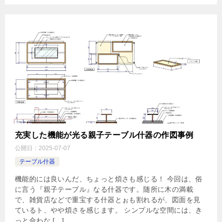
充実した機能が光る親子テーブル什器の作図事例
公開日：
2025-07-07
テーブル什器
機能的には良いんだ、ちょっと煩さも感じる！ 今回は、俗
に言う『親子テーブル』なる什器です。随所に木の満載
で、雑貨店などで重宝する什器とぉも割れるが、図面を見
ているト、やや煩さを感じます。 シンプルな空間には、き
っと合わな […]