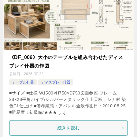
《DF_006》大小のテーブルを組み合わせたディス
プレイ什器の作図
公開日：
2026-07-22
テーブル什器
ディスプレー什器
■サイズ ■仕様 W1500×H750×D750図面参照 フレーム：
28×28平角パイプ/シルバーメタリック仕上天板：シナ材 染
色CL仕上げ ■備考業態：アパレル全般作図日：2010.08.25
■難易度：初級編/★★★ […]
続きを読む