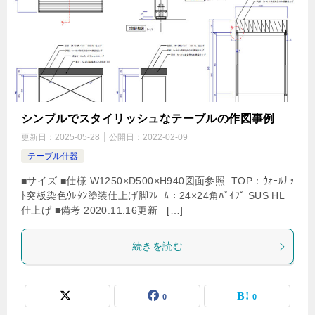
シンプルでスタイリッシュなテーブルの作図事例
更新日：
2025-05-28
公開日：
2022-02-09
テーブル什器
■サイズ ■仕様 W1250×D500×H940図面参照 TOP：ｳｫｰﾙﾅｯ
ﾄ突板染色ｳﾚﾀﾝ塗装仕上げ脚ﾌﾚｰﾑ：24×24角ﾊﾟｲﾌﾟ SUS HL
仕上げ ■備考 2020.11.16更新 […]
続きを読む
0
0