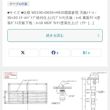
テーブル什器
■サイズ ■仕様 W2100×D650×H920図面参照 天板ﾚﾌｰﾑ：
30×30 ｽﾁｰﾙ/ﾊﾟｲﾌﾟ焼付仕上げ(ﾌﾞﾗｯｸ)天板：t=6 裏面ｸﾘｰﾑ塗
装ｶﾞﾗｽ天板下地：t=18 MDF ｳﾚﾀﾝ塗装仕上げ（ｸﾘｰ […]
続きを読む
0
0