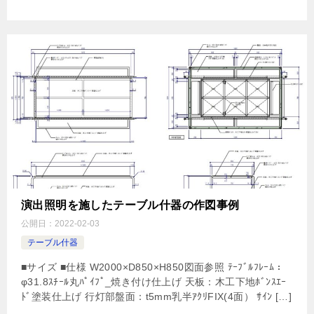
演出照明を施したテーブル什器の作図事例
公開日：
2022-02-03
テーブル什器
■サイズ ■仕様 W2000×D850×H850図面参照 ﾃｰﾌﾞﾙﾌﾚｰﾑ：
φ31.8ｽﾁｰﾙ丸ﾊﾟｲﾌﾟ_焼き付け仕上げ 天板：木工下地ﾎﾞﾝｽｴｰ
ﾄﾞ塗装仕上げ 行灯部盤面：t5mm乳半ｱｸﾘFIX(4面） ｻｲﾝ […]