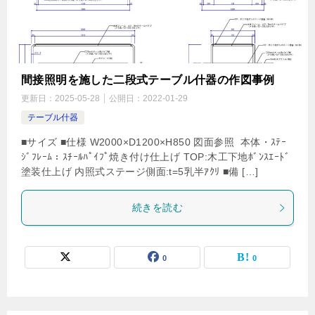
間接照明を施した二段式テーブル什器の作図事例
更新日：
2025-05-28
公開日：
2022-01-29
テーブル什器
■サイズ ■仕様 W2000×D1200×H850 図面参照 本体・ｽﾃｰ
ｼﾞﾌﾚｰﾑ：ｽﾁｰﾙﾊﾟｲﾌﾟ焼き付け仕上げ TOP:木工下地ﾎﾞﾝｽｴｰﾄﾞ
塗装仕上げ 内照式ステージ側面:t=5乳半ｱｸﾘ ■備 […]
続きを読む
0
0