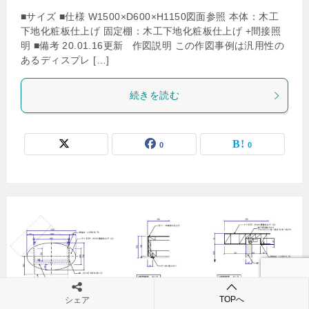
■サイズ ■仕様 W1500×D600×H1150図面参照 本体：木工
下地化粧板仕上げ 固定棚：木工下地化粧板仕上げ +間接照
明 ■備考 20.01.16更新 作図説明 この作図事例は汎用性の
あるディスプレ […]
続きを読む
0
0
TOPへ
シェア