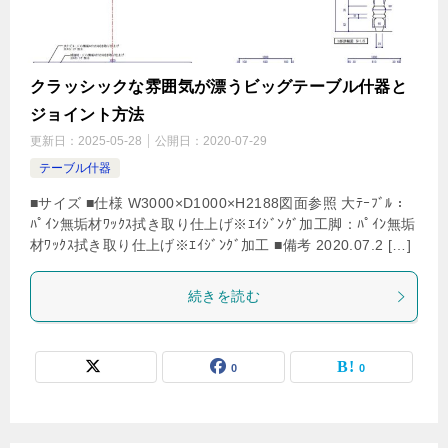
クラッシックな雰囲気が漂うビッグテーブル什器と
ジョイント方法
更新日：
2025-05-28
公開日：
2020-07-29
テーブル什器
■サイズ ■仕様 W3000×D1000×H2188図面参照 大ﾃｰﾌﾞﾙ：
ﾊﾟｲﾝ無垢材ﾜｯｸｽ拭き取り仕上げ※ｴｲｼﾞﾝｸﾞ加工脚：ﾊﾟｲﾝ無垢
材ﾜｯｸｽ拭き取り仕上げ※ｴｲｼﾞﾝｸﾞ加工 ■備考 2020.07.2 […]
続きを読む
0
0