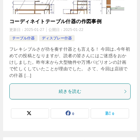
コーディネイトテーブル什器の作図事例
更新日：
2025-01-27
公開日：
2025-01-22
テーブル什器
ディスプレー什器
フレキシブルさが功を奏す什器とも言える！ 今回は､今年初
めての投稿となりますが、読者の皆さんにはご迷惑をおか
けしました。昨年末から大型物件や万博パビリオンの計画
で忙しくしていたことが理由でした。 さて、今回は店頭で
の什器 […]
続きを読む
0
0