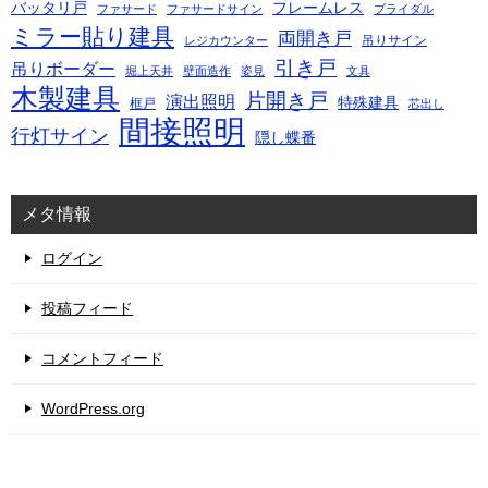
バッタリ戸
フレームレス
ファサード
ファサードサイン
ブライダル
ミラー貼り建具
両開き戸
吊りサイン
レジカウンター
引き戸
吊りボーダー
堀上天井
壁面造作
姿見
文具
木製建具
片開き戸
演出照明
特殊建具
框戸
芯出し
間接照明
行灯サイン
隠し蝶番
メタ情報
ログイン
投稿フィード
コメントフィード
WordPress.org