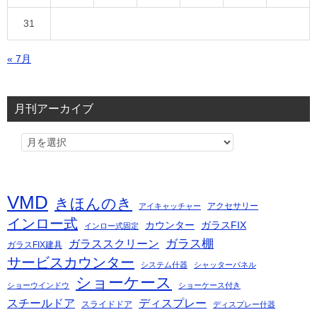
31
« 7月
月刊アーカイブ
VMD
きほんのき
アクセサリー
アイキャッチャー
インロー式
カウンター
ガラスFIX
インロー式固定
ガラス棚
ガラススクリーン
ガラスFIX建具
サービスカウンター
システム什器
シャッターパネル
ショーケース
ショーウインドウ
ショーケース付き
スチールドア
ディスプレー
スライドドア
ディスプレー什器