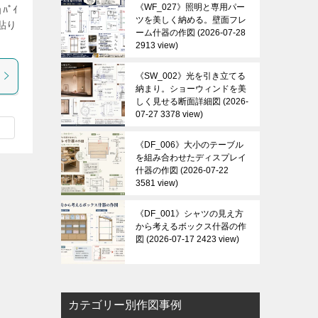
《WF_027》照明と専用パー
ﾊﾟｲ
ツを美しく納める。壁面フレ
)貼り
ーム什器の作図
2026-07-28
2913 view
《SW_002》光を引き立てる
納まり。ショーウィンドを美
しく見せる断面詳細図
2026-
07-27 3378 view
《DF_006》大小のテーブル
を組み合わせたディスプレイ
什器の作図
2026-07-22
3581 view
《DF_001》シャツの見え方
から考えるボックス什器の作
図
2026-07-17 2423 view
カテゴリー別作図事例