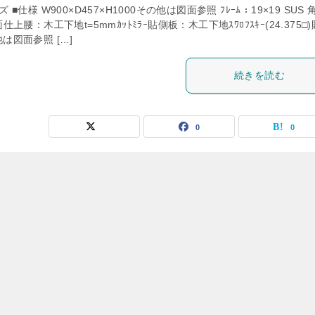
ズ ■仕様 W900×D457×H1000その他は図面参照 ﾌﾚｰﾑ：19×19 SUS 角
面仕上腰：木工下地t=5mmｶｯﾄﾐﾗｰ貼側板：木工下地ｽﾜﾛﾌｽｷｰ(24.375□
は図面参照 […]
続きを読む
0
0