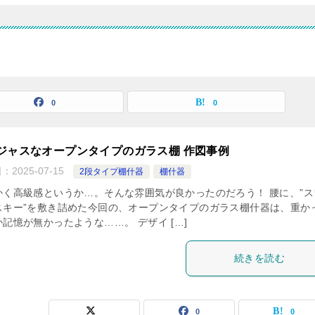
0
0
ジャスなオープンタイプのガラス棚 作図事例
日：
2025-07-15
2段タイプ棚什器
棚什器
かく高級感というか…。そんな雰囲気が良かったのだろう！ 腰に、”ス
スキー”を敷き詰めた今回の、オープンタイプのガラス棚什器は、重か
記憶が無かったような……。 デザイ […]
続きを読む
0
0