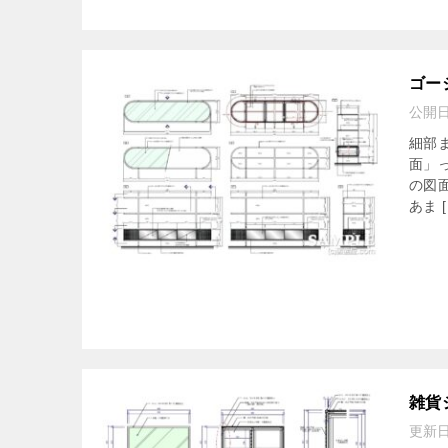
ゴー
公開
細部
面」
の図
あま [
雑貨
更新