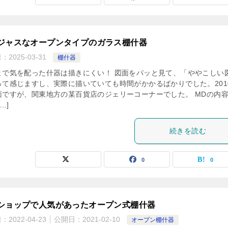
ジャスなオープンタイプのガラス棚什器
日：
2025-03-31
棚什器
まで気を配った什器は描きにくい！ 図面をパッと見て、「ややこしい
って感じますし、実際に描いていても時間がかかるばかりでした。201
面ですが、関東地方の某百貨店のジェリーコーナーでした。 MDの内
…]
続きを読む
0
0
ショップで人気があったオープン式棚什器
日：
2022-04-23
公開日：
2021-02-10
オープン棚什器