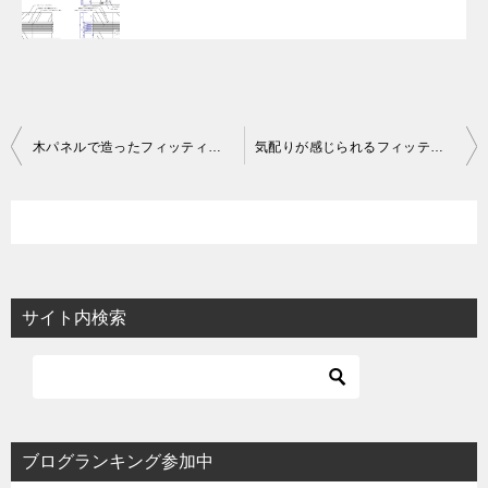
投
木パネルで造ったフィッティングルームの事例
気配りが感じられるフィッティングルームの作図事例
稿
ナ
ビ
ゲ
ー
サイト内検索
シ
ョ
ン
ブログランキング参加中