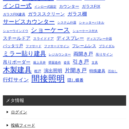
インロー式
カウンター
ガラスFIX
インロー式固定
ガラス棚
ガラススクリーン
ガラスFIX建具
サービスカウンター
システム什器
シャッターパネル
ショーケース
ショーウインドウ
ショーケース付き
スチールドア
ディスプレー
スライドドア
ディスプレー什器
バッタリ戸
フレームレス
ファサード
ファサードサイン
ブライダル
ミラー貼り建具
両開き戸
吊りサイン
レジカウンター
引き戸
吊りボーダー
堀上天井
壁面造作
姿見
文具
木製建具
片開き戸
演出照明
特殊建具
框戸
芯出し
間接照明
行灯サイン
隠し蝶番
メタ情報
ログイン
投稿フィード