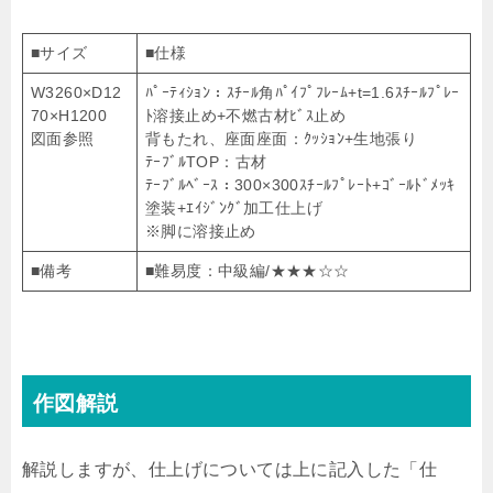
■サイズ
■仕様
W3260×D12
ﾊﾟｰﾃｨｼｮﾝ：ｽﾁｰﾙ角ﾊﾟｲﾌﾟﾌﾚｰﾑ+t=1.6ｽﾁｰﾙﾌﾟﾚｰ
70×H1200
ﾄ溶接止め+不燃古材ﾋﾞｽ止め
図面参照
背もたれ、座面座面：ｸｯｼｮﾝ+生地張り
ﾃｰﾌﾞﾙTOP：古材
ﾃｰﾌﾞﾙﾍﾞｰｽ：300×300ｽﾁｰﾙﾌﾟﾚｰﾄ+ｺﾞｰﾙﾄﾞﾒｯｷ
塗装+ｴｲｼﾞﾝｸﾞ加工仕上げ
※脚に溶接止め
■備考
■難易度：中級編/★★★☆☆
作図解説
解説しますが、仕上げについては上に記入した「仕