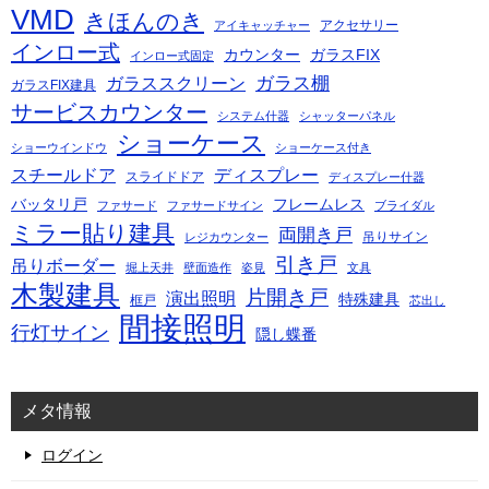
VMD
きほんのき
アクセサリー
アイキャッチャー
インロー式
カウンター
ガラスFIX
インロー式固定
ガラス棚
ガラススクリーン
ガラスFIX建具
サービスカウンター
システム什器
シャッターパネル
ショーケース
ショーウインドウ
ショーケース付き
スチールドア
ディスプレー
スライドドア
ディスプレー什器
バッタリ戸
フレームレス
ファサード
ファサードサイン
ブライダル
ミラー貼り建具
両開き戸
吊りサイン
レジカウンター
引き戸
吊りボーダー
堀上天井
壁面造作
姿見
文具
木製建具
片開き戸
演出照明
特殊建具
框戸
芯出し
間接照明
行灯サイン
隠し蝶番
メタ情報
ログイン