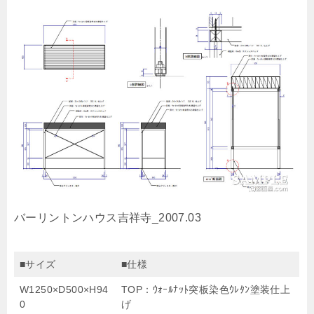
バーリントンハウス吉祥寺_2007.03
■サイズ
■仕様
W1250×D500×H94
TOP：ｳｫｰﾙﾅｯﾄ突板染色ｳﾚﾀﾝ塗装仕上
0
げ