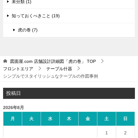
未分類 (1)
知っておくべきこと (19)
虎の巻 (7)
図面屋.com 店舗設計詳細図「虎の巻」
TOP
フロントエリア
テーブル什器
シンプルでスタイリッシュなテーブルの作図事例
投稿日
2026年8月
月
火
水
木
金
土
日
1
2