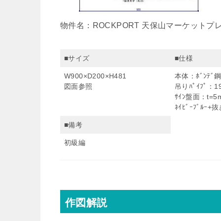
物件名：ROCKPORT 天保山マーケットプレイ
■サイズ
■仕様
W900×D200×H481
本体：ﾎﾞﾝﾃ
図面参照
吊りﾊﾟｲﾌﾟ：19
ｻｲﾝ盤面：t=5m
ﾈｲﾋﾞｰﾌﾞﾙ
■備考
初級編
作図解説