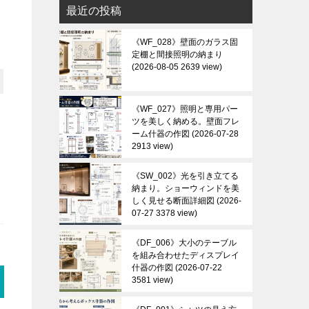
最近の投稿
《WF_028》壁面のガラス固
定棚と間接照明の納まり
2026-08-05 2639 view
《WF_027》照明と専用パー
ツを美しく納める。壁面フレ
ーム什器の作図
2026-07-28
2913 view
《SW_002》光を引き立てる
納まり。ショーウィンドを美
しく見せる断面詳細図
2026-
07-27 3378 view
《DF_006》大小のテーブル
を組み合わせたディスプレイ
什器の作図
2026-07-22
3581 view