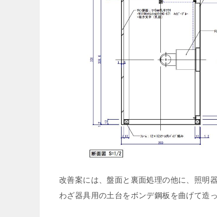
改善案には、盤面と裏面処理の他に、照明
わざ器具用の土台をボンデ鋼板を曲げて造