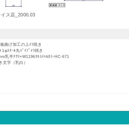
ス店_2000.03
ﾞ鋼板曲げ加工の上ﾒﾗ焼き
.1φｽﾁｰﾙ丸ﾊﾟｲﾌﾟﾒﾗ焼き
m乳半ｱｸﾘ+W1196ｾｷｽｲﾊﾙｶﾗｰHC-671
ｰ+抜き文字（乳白）