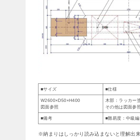
■サイズ
■仕様
W2600×D50×H400
木部：ラッカー
図面参照
その他は図面参
■備考
■難易度：中級
※納まりはしっかり読み込まないと理解出