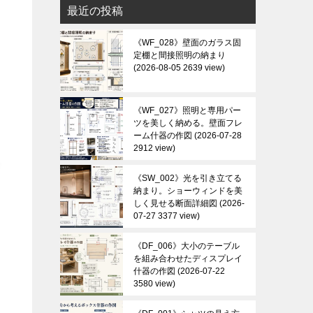
最近の投稿
《WF_028》壁面のガラス固
定棚と間接照明の納まり
2026-08-05 2639 view
《WF_027》照明と専用パー
ツを美しく納める。壁面フレ
ーム什器の作図
2026-07-28
2912 view
《SW_002》光を引き立てる
納まり。ショーウィンドを美
しく見せる断面詳細図
2026-
07-27 3377 view
《DF_006》大小のテーブル
を組み合わせたディスプレイ
什器の作図
2026-07-22
3580 view