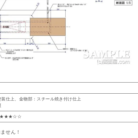
塗装仕上、金物部：スチール焼き付け仕上
照
編★★★☆☆
来ません！