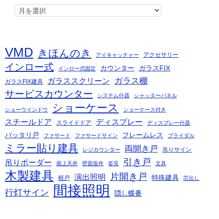
VMD
きほんのき
アクセサリー
アイキャッチャー
インロー式
カウンター
ガラスFIX
インロー式固定
ガラス棚
ガラススクリーン
ガラスFIX建具
サービスカウンター
システム什器
シャッターパネル
ショーケース
ショーウインドウ
ショーケース付き
スチールドア
ディスプレー
スライドドア
ディスプレー什器
バッタリ戸
フレームレス
ファサード
ファサードサイン
ブライダル
ミラー貼り建具
両開き戸
吊りサイン
レジカウンター
引き戸
吊りボーダー
堀上天井
壁面造作
姿見
文具
木製建具
片開き戸
演出照明
特殊建具
框戸
芯出し
間接照明
行灯サイン
隠し蝶番