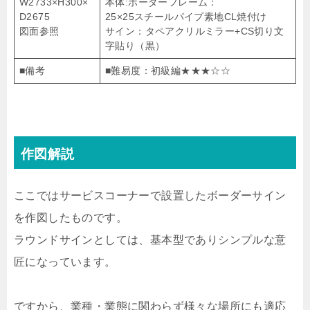
W2733×H300×
本体:ボーダーフレーム：
D2675
25×25スチールパイプ素地CL焼付け
図面参照
サイン：タペアクリルミラー+CS切り文
字貼り（黒）
■備考
■難易度：初級編★★★☆☆
作図解説
ここではサービスコーナーで設置したボーダーサイン
を作図したものです。
ラウンドサインとしては、基本型でありシンプルな意
匠になっています。
ですから、業種・業態に関わらず様々な場所にも適応