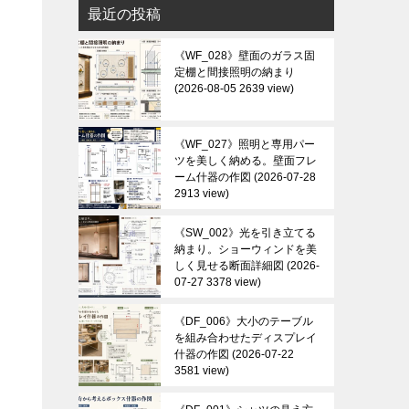
最近の投稿
《WF_028》壁面のガラス固
定棚と間接照明の納まり
2026-08-05 2639 view
《WF_027》照明と専用パー
ツを美しく納める。壁面フレ
ーム什器の作図
2026-07-28
2913 view
《SW_002》光を引き立てる
納まり。ショーウィンドを美
しく見せる断面詳細図
2026-
07-27 3378 view
《DF_006》大小のテーブル
を組み合わせたディスプレイ
什器の作図
2026-07-22
3581 view