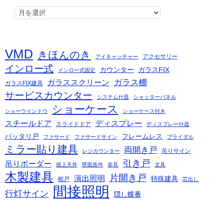
VMD
きほんのき
アクセサリー
アイキャッチャー
インロー式
カウンター
ガラスFIX
インロー式固定
ガラス棚
ガラススクリーン
ガラスFIX建具
サービスカウンター
システム什器
シャッターパネル
ショーケース
ショーウインドウ
ショーケース付き
スチールドア
ディスプレー
スライドドア
ディスプレー什器
バッタリ戸
フレームレス
ファサード
ファサードサイン
ブライダル
ミラー貼り建具
両開き戸
吊りサイン
レジカウンター
引き戸
吊りボーダー
堀上天井
壁面造作
姿見
文具
木製建具
片開き戸
演出照明
特殊建具
框戸
芯出し
間接照明
行灯サイン
隠し蝶番