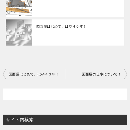
図面屋はじめて、はや４０年！
投
図面屋はじめて、はや４０年！
図面屋の仕事について！
稿
ナ
ビ
ゲ
ー
サイト内検索
シ