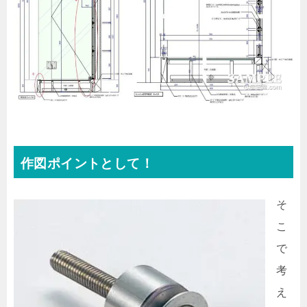
作図ポイントとして！
そ
こ
で
考
え