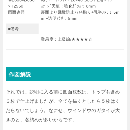
W2000×D850
格子ﾊﾟｰﾃｨｼｮﾝ：16×40 SUS HL角ﾊﾟｲﾌﾟ
×H2550
ｽﾃｰｼﾞ天板：強化ｶﾞﾗｽ t=8mm
図面参照
裏面より飛散防止ﾌｨﾙﾑ貼り+乳半ｱｸﾘ t=5m
m +透明ｱｸﾘ t=5mm
■備考
難易度：上級編/★
★
★
★☆
作図解説
それでは、説明に入る前に図面枚数は、トップも含め
３枚で仕上げましたが、全てを描くとしたら５枚はく
だらないでしょう。なにせ、ウインドウのガタイが大
きのと、各納めが多いからです。