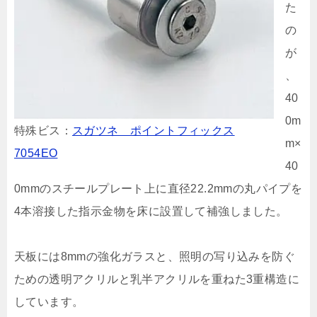
た
の
が
、
40
0m
特殊ビス：
スガツネ ポイントフィックス
m×
7054EO
40
0mmのスチールプレート上に直径22.2mmの丸パイプを
4本溶接した指示金物を床に設置して補強しました。
天板には8mmの強化ガラスと、照明の写り込みを防ぐ
ための透明アクリルと乳半アクリルを重ねた3重構造に
しています。