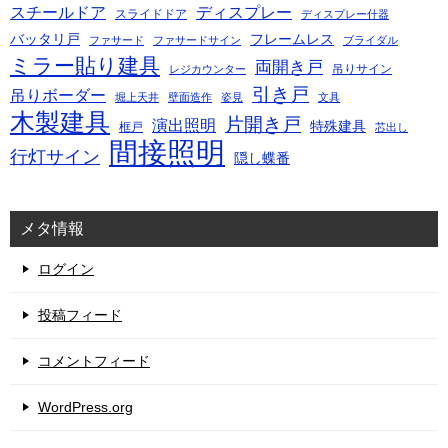
スチールドア
ディスプレー
スライドドア
ディスプレー什器
バッタリ戸
フレームレス
ファサード
ファサードサイン
ブライダル
ミラー貼り建具
両開き戸
吊りサイン
レジカウンター
引き戸
吊りボーダー
堀上天井
壁面造作
姿見
文具
木製建具
片開き戸
演出照明
特殊建具
框戸
芯出し
間接照明
行灯サイン
隠し蝶番
メタ情報
ログイン
投稿フィード
コメントフィード
WordPress.org