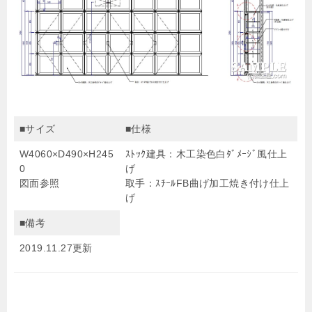
■サイズ
■仕様
W4060×D490×H245
ｽﾄｯｸ建具：木工染色白ﾀﾞﾒｰｼﾞ風仕上
0
げ
図面参照
取手：ｽﾁｰﾙFB曲げ加工焼き付け仕上
げ
■備考
2019.11.27更新