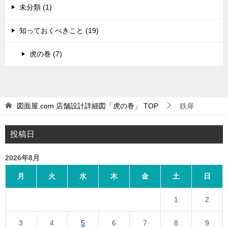
未分類 (1)
知っておくべきこと (19)
虎の巻 (7)
図面屋.com 店舗設計詳細図「虎の巻」
TOP
鉄扉
投稿日
2026年8月
月
火
水
木
金
土
日
1
2
3
4
5
6
7
8
9