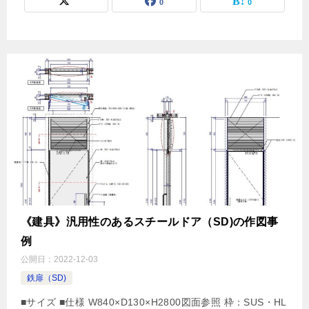
0
0
《建具》汎用性のあるスチールドア（SD)の作図事
例
公開日：
2022-12-03
鉄扉（SD)
■サイズ ■仕様 W840×D130×H2800図面参照 枠：SUS・HL