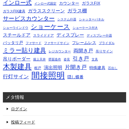
インロー式
カウンター
ガラスFIX
インロー式固定
ガラス棚
ガラススクリーン
ガラスFIX建具
サービスカウンター
システム什器
シャッターパネル
ショーケース
ショーウインドウ
ショーケース付き
スチールドア
ディスプレー
スライドドア
ディスプレー什器
バッタリ戸
フレームレス
ファサード
ファサードサイン
ブライダル
ミラー貼り建具
両開き戸
吊りサイン
レジカウンター
引き戸
吊りボーダー
堀上天井
壁面造作
姿見
文具
木製建具
片開き戸
演出照明
特殊建具
框戸
芯出し
間接照明
行灯サイン
隠し蝶番
メタ情報
ログイン
投稿フィード