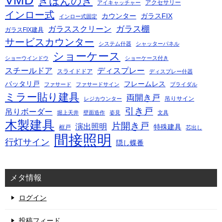
きほんのき
アクセサリー
アイキャッチャー
インロー式
カウンター
ガラスFIX
インロー式固定
ガラス棚
ガラススクリーン
ガラスFIX建具
サービスカウンター
システム什器
シャッターパネル
ショーケース
ショーウインドウ
ショーケース付き
スチールドア
ディスプレー
スライドドア
ディスプレー什器
バッタリ戸
フレームレス
ファサード
ファサードサイン
ブライダル
ミラー貼り建具
両開き戸
吊りサイン
レジカウンター
引き戸
吊りボーダー
堀上天井
壁面造作
姿見
文具
木製建具
片開き戸
演出照明
特殊建具
框戸
芯出し
間接照明
行灯サイン
隠し蝶番
メタ情報
ログイン
投稿フィード