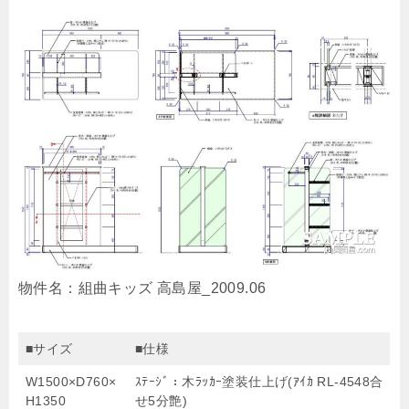
物件名：組曲キッズ 高島屋_2009.06
■サイズ
■仕様
W1500×D760×
ｽﾃｰｼﾞ：木ﾗｯｶｰ塗装仕上げ(ｱｲｶ RL-4548合
H1350
せ5分艶)