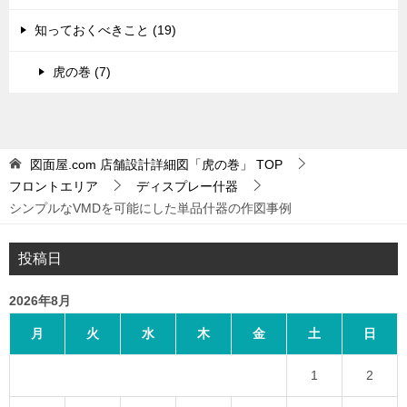
知っておくべきこと (19)
虎の巻 (7)
図面屋.com 店舗設計詳細図「虎の巻」
TOP
フロントエリア
ディスプレー什器
シンプルなVMDを可能にした単品什器の作図事例
投稿日
2026年8月
月
火
水
木
金
土
日
1
2