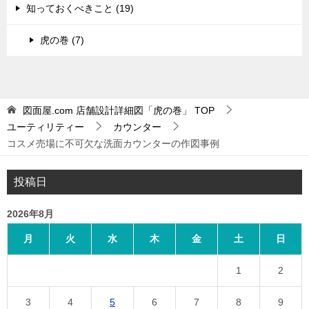
知っておくべきこと (19)
虎の巻 (7)
図面屋.com 店舗設計詳細図「虎の巻」
TOP
ユーティリティー
カウンター
コスメ売場に不可欠な洗面カウンターの作図事例
投稿日
2026年8月
月
火
水
木
金
土
日
1
2
3
4
5
6
7
8
9