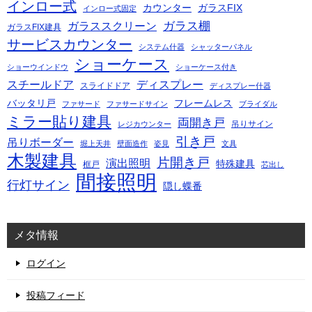
インロー式
カウンター
ガラスFIX
インロー式固定
ガラス棚
ガラススクリーン
ガラスFIX建具
サービスカウンター
システム什器
シャッターパネル
ショーケース
ショーウインドウ
ショーケース付き
スチールドア
ディスプレー
スライドドア
ディスプレー什器
バッタリ戸
フレームレス
ファサード
ファサードサイン
ブライダル
ミラー貼り建具
両開き戸
吊りサイン
レジカウンター
引き戸
吊りボーダー
堀上天井
壁面造作
姿見
文具
木製建具
片開き戸
演出照明
特殊建具
框戸
芯出し
間接照明
行灯サイン
隠し蝶番
メタ情報
ログイン
投稿フィード