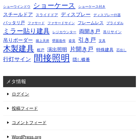
ショーケース
ショーウインドウ
ショーケース付き
スチールドア
ディスプレー
スライドドア
ディスプレー什器
バッタリ戸
フレームレス
ファサード
ファサードサイン
ブライダル
ミラー貼り建具
両開き戸
吊りサイン
レジカウンター
引き戸
吊りボーダー
堀上天井
壁面造作
姿見
文具
木製建具
片開き戸
演出照明
特殊建具
框戸
芯出し
間接照明
行灯サイン
隠し蝶番
メタ情報
ログイン
投稿フィード
コメントフィード
WordPress.org