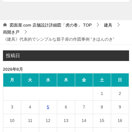
図面屋.com 店舗設計詳細図「虎の巻」
TOP
建具
両開き戸
《建具》代表的でシンプルな親子扉の作図事例 ”きほんのき”
投稿日
2026年8月
月
火
水
木
金
土
日
1
2
3
4
5
6
7
8
9
10
11
12
13
14
15
16