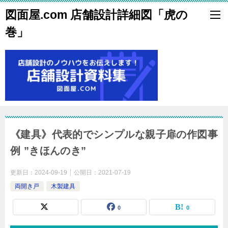
図面屋.com 店舗設計詳細図「虎の
巻」
《建具》代表的でシンプルな親子扉の作図事
例 ”きほんのき”
更新日：
2024-09-19
公開日：
2021-07-19
両開き戸
木製建具
0
0