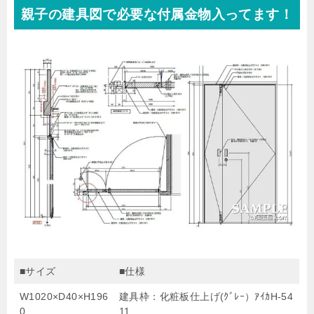
親子の建具図で必要な付属金物入ってます！
■サイズ
■仕様
W1020×D40×H196
建具枠：化粧板仕上げ(ｸﾞﾚｰ）ｱｲｶH-54
0
11