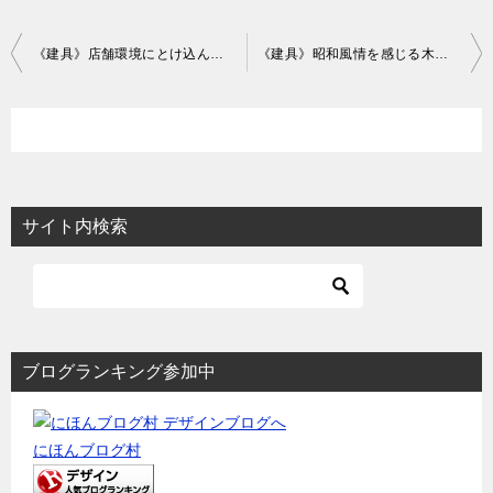
投
《建具》店舗環境にとけ込んだミラー貼り建具の事例
《建具》昭和風情を感じる木製建具の作図事例
稿
ナ
ビ
ゲ
ー
サイト内検索
シ
ョ
ン
ブログランキング参加中
にほんブログ村