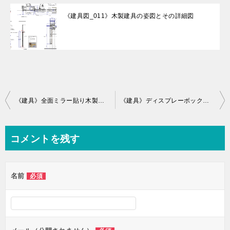
《建具図_011》木製建具の姿図とその詳細図
投
《建具》全面ミラー貼り木製建具の作図事例（両開きタイプ）
《建具》ディスプレーボックスの木製建具の納まり！
稿
ナ
コメントを残す
ビ
ゲ
名前
必須
ー
シ
ョ