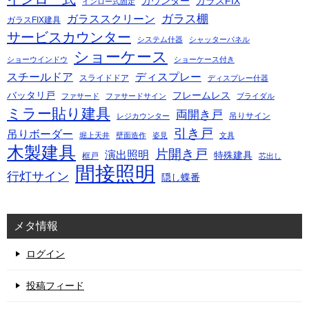
カウンター
ガラスFIX
インロー式固定
ガラス棚
ガラススクリーン
ガラスFIX建具
サービスカウンター
システム什器
シャッターパネル
ショーケース
ショーウインドウ
ショーケース付き
スチールドア
ディスプレー
スライドドア
ディスプレー什器
バッタリ戸
フレームレス
ファサード
ファサードサイン
ブライダル
ミラー貼り建具
両開き戸
吊りサイン
レジカウンター
引き戸
吊りボーダー
堀上天井
壁面造作
姿見
文具
木製建具
片開き戸
演出照明
特殊建具
框戸
芯出し
間接照明
行灯サイン
隠し蝶番
メタ情報
ログイン
投稿フィード