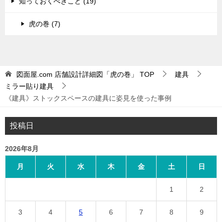
知っておくべきこと (19)
虎の巻 (7)
図面屋.com 店舗設計詳細図「虎の巻」
TOP
建具
ミラー貼り建具
《建具》ストックスペースの建具に姿見を使った事例
投稿日
2026年8月
月
火
水
木
金
土
日
1
2
3
4
5
6
7
8
9