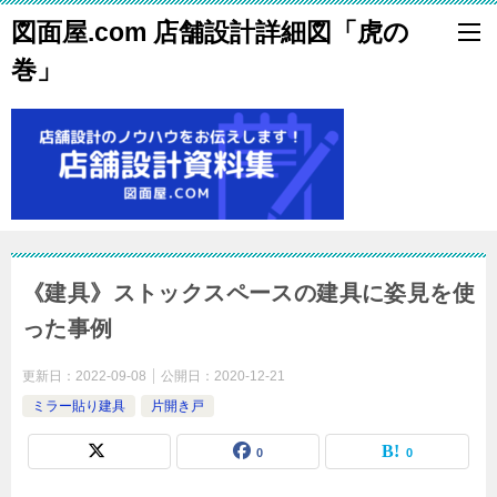
図面屋.com 店舗設計詳細図「虎の
巻」
《建具》ストックスペースの建具に姿見を使
った事例
更新日：
2022-09-08
公開日：
2020-12-21
ミラー貼り建具
片開き戸
0
0