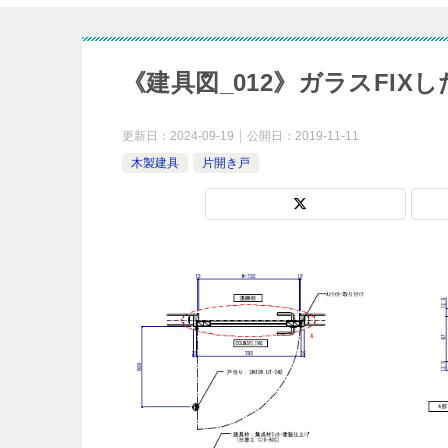
《建具図_012》ガラスFI
更新日：
2024-09-19
公開日：
2019-11-11
木製建具
片開き戸