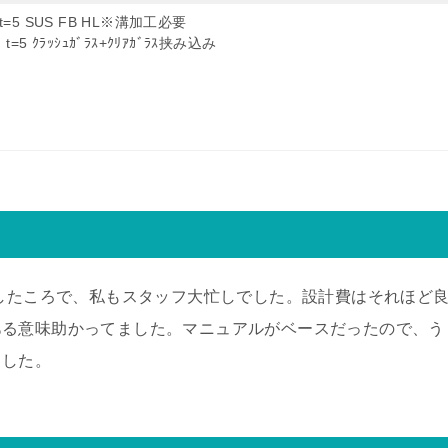
：t=5 SUS FB HL※溝加工必要
：t=5 ｸﾗｯｼｭｶﾞﾗｽ+ｸﾘｱｶﾞﾗｽ挟み込み
発したころで、私もスタッフ大忙しでした。設計費はそれほど
ある意味助かってました。マニュアルがベースだったので、う
ました。