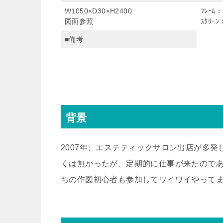
W1050×D30×H2400
ﾌﾚｰﾑ
図面参照
ｽｸﾘｰﾝ
■備考
背景
2007年、エステティックサロン出店が多
くは無かったが、定期的に仕事が来たので
ちの作図初心者も参加してワイワイやって