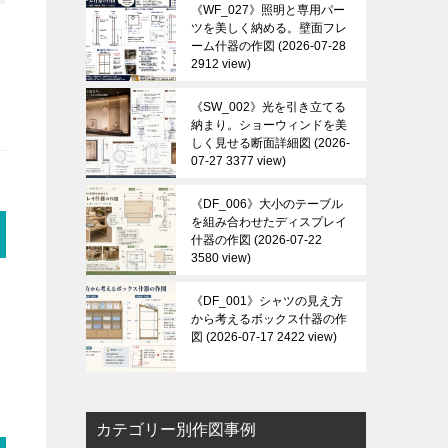
《WF_027》照明と専用パー
ツを美しく納める。壁面フレ
ーム什器の作図
2026-07-28
2912 view
《SW_002》光を引き立てる
納まり。ショーウィンドを美
しく見せる断面詳細図
2026-
07-27 3377 view
《DF_006》大小のテーブル
を組み合わせたディスプレイ
什器の作図
2026-07-22
3580 view
良
《DF_001》シャツの見え方
から考えるボックス什器の作
図
2026-07-17 2422 view
カテゴリー別作図事例