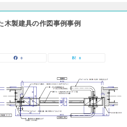
Xした木製建具の作図事例事例
0
0