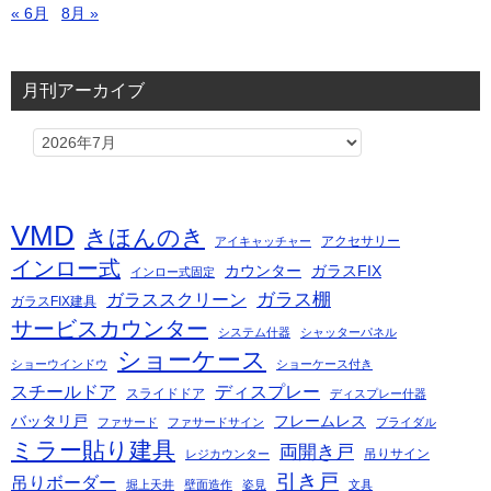
« 6月
8月 »
月刊アーカイブ
VMD
きほんのき
アクセサリー
アイキャッチャー
インロー式
カウンター
ガラスFIX
インロー式固定
ガラス棚
ガラススクリーン
ガラスFIX建具
サービスカウンター
システム什器
シャッターパネル
ショーケース
ショーウインドウ
ショーケース付き
スチールドア
ディスプレー
スライドドア
ディスプレー什器
バッタリ戸
フレームレス
ファサード
ファサードサイン
ブライダル
ミラー貼り建具
両開き戸
吊りサイン
レジカウンター
引き戸
吊りボーダー
堀上天井
壁面造作
姿見
文具