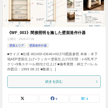
《WF_003》間接照明を施した壁面造作什器
公開日：
2026-07-06
壁面エリア
壁面造作什器
■サイズ ■仕様 W1400×D640×H2270図面参照 本体：木下
地AEP塗装仕上げ+ラッカー塗装仕上げ行灯部：t=5乳半ア
クリ+9角スチール焼付け仕上げ ■備考業態：紳士アパレル
作図日：1999.08.22 ■難易 […]
続きを読む
0
0