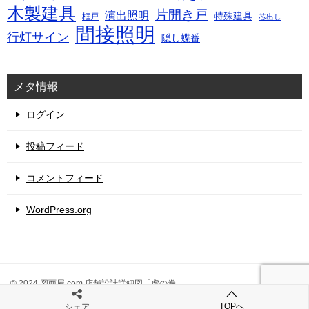
木製建具
片開き戸
演出照明
特殊建具
框戸
芯出し
間接照明
行灯サイン
隠し蝶番
メタ情報
ログイン
投稿フィード
コメントフィード
WordPress.org
© 2024 図面屋.com 店舗設計詳細図「虎の巻」
TOPへ
シェア