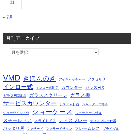
31
« 7月
月刊アーカイブ
VMD
きほんのき
アクセサリー
アイキャッチャー
インロー式
カウンター
ガラスFIX
インロー式固定
ガラス棚
ガラススクリーン
ガラスFIX建具
サービスカウンター
システム什器
シャッターパネル
ショーケース
ショーウインドウ
ショーケース付き
スチールドア
ディスプレー
スライドドア
ディスプレー什器
バッタリ戸
フレームレス
ファサード
ファサードサイン
ブライダル