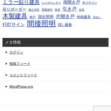
ミラー貼り建具
両開き戸
吊りサイン
レジカウンター
引き戸
吊りボーダー
堀上天井
壁面造作
姿見
文具
木製建具
片開き戸
演出照明
特殊建具
框戸
芯出し
間接照明
行灯サイン
隠し蝶番
メタ情報
ログイン
投稿フィード
コメントフィード
WordPress.org