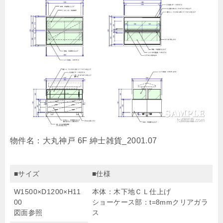
物件名：大丸神戸 6F 紳士雑貨_2001.07
■サイズ
■仕様
W1500×D1200×H11
本体：木下地ＣＬ仕上げ
00
ショーケース部：t=8mmクリアガラ
図面参照
ス