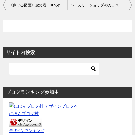
投
《稼げる図面》虎の巻_007/対面型ガラスショーケースの事例
ベーカリーショップのガラスショーケースの作図事例
稿
ナ
ビ
ゲ
ー
サイト内検索
シ
ョ
ン
ブログランキング参加中
にほんブログ村
デザインランキング