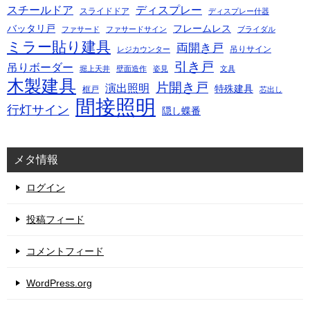
スチールドア
ディスプレー
スライドドア
ディスプレー什器
バッタリ戸
フレームレス
ファサード
ファサードサイン
ブライダル
ミラー貼り建具
両開き戸
吊りサイン
レジカウンター
引き戸
吊りボーダー
堀上天井
壁面造作
姿見
文具
木製建具
片開き戸
演出照明
特殊建具
框戸
芯出し
間接照明
行灯サイン
隠し蝶番
メタ情報
ログイン
投稿フィード
コメントフィード
WordPress.org