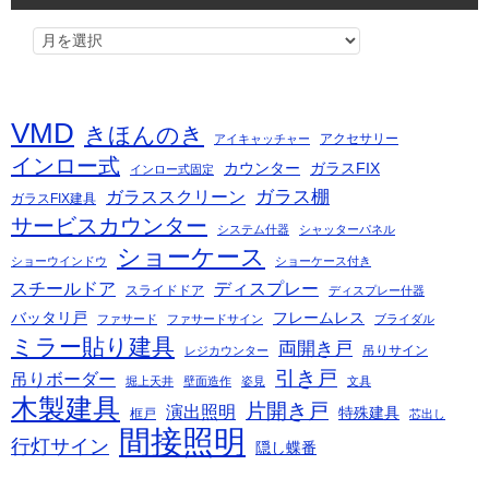
VMD
きほんのき
アクセサリー
アイキャッチャー
インロー式
カウンター
ガラスFIX
インロー式固定
ガラス棚
ガラススクリーン
ガラスFIX建具
サービスカウンター
システム什器
シャッターパネル
ショーケース
ショーウインドウ
ショーケース付き
スチールドア
ディスプレー
スライドドア
ディスプレー什器
バッタリ戸
フレームレス
ファサード
ファサードサイン
ブライダル
ミラー貼り建具
両開き戸
吊りサイン
レジカウンター
引き戸
吊りボーダー
堀上天井
壁面造作
姿見
文具
木製建具
片開き戸
演出照明
特殊建具
框戸
芯出し
間接照明
行灯サイン
隠し蝶番