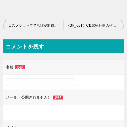
投
コスメショップで活躍が期待できるプロモーション什器
《SF_001》CD試聴什器の作図事例と詳細図
稿
ナ
コメントを残す
ビ
ゲ
名前
必須
ー
シ
ョ
ン
メール（公開されません）
必須