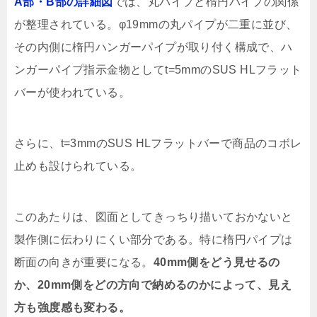
A部・B部の詳細図
では、丸パイプと楕円パイプの関係
が整理されている。φ19mmの丸パイプが二重に並び、
その内側に楕円ハンガーパイプが取り付く構成で、ハ
ンガーパイプ指示金物としてt=5mmのSUS HLフラット
バーが使われている。
さらに、t=3mmのSUS HLフラットバーで商品のコボレ
止めも設けられている。
このあたりは、図面としてきっちり描いておかないと
製作側に伝わりにくい部分である。特に楕円パイプは
断面の向きが重要になる。
40mm側をどう見せるの
か、20mm側をどの方向で納めるのかによって、見え
方も強度感も変わる。