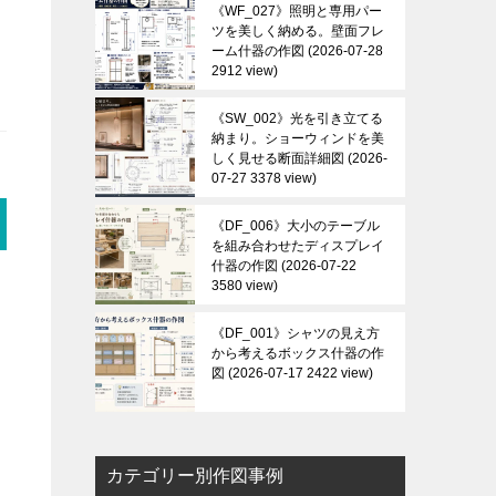
《WF_027》照明と専用パー
ツを美しく納める。壁面フレ
ーム什器の作図
2026-07-28
2912 view
《SW_002》光を引き立てる
納まり。ショーウィンドを美
しく見せる断面詳細図
2026-
07-27 3378 view
《DF_006》大小のテーブル
を組み合わせたディスプレイ
什器の作図
2026-07-22
3580 view
《DF_001》シャツの見え方
から考えるボックス什器の作
図
2026-07-17 2422 view
カテゴリー別作図事例