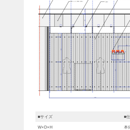
■サイズ
■
W×D×H
本