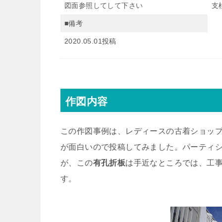
図面参照してして下さい
支柱
■備考
2020.05.01投稿
作図内容
この作図事例は、レディースの古着ショッ
が面白いので投稿してみました。パーティ
が、この
有孔折板
は手近なところでは、工
す。