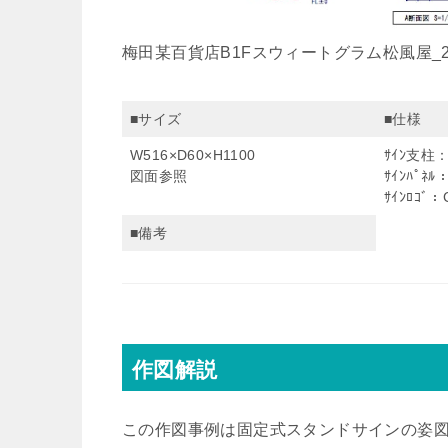
梅田某百貨店B1Fスウィートグラム松風屋_200
■サイズ
■仕様
W516×D60×H1100
ｻｲﾝ支柱：
図面参照
ｻｲﾝﾊﾟﾈ
ｻｲﾝﾛｺ
■備考
作図解説
この作図事例は固定式スタンドサインの姿