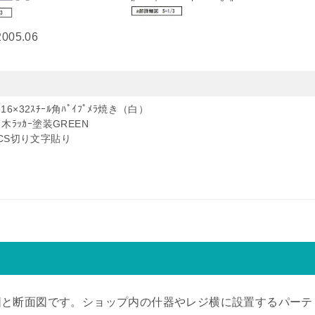
5.06
16×32ｽﾁｰﾙ角ﾊﾟｲﾌﾟﾒﾗ焼き（白）
ﾙ：木ﾗｯｶｰ塗装GREEN
ﾞ：CS切り文字貼り
図と断面図です。ショップ内の什器やレジ横に設置するパーテ