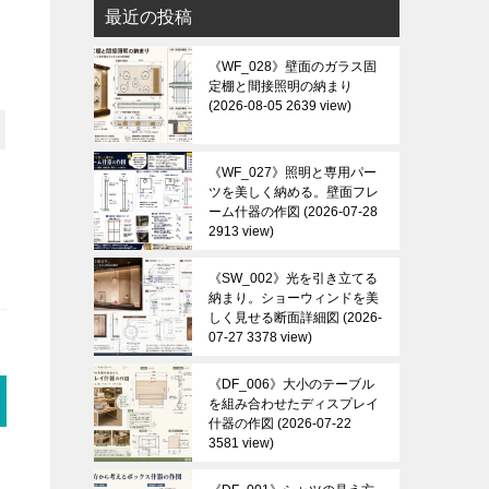
最近の投稿
《WF_028》壁面のガラス固
定棚と間接照明の納まり
2026-08-05 2639 view
《WF_027》照明と専用パー
ツを美しく納める。壁面フレ
ーム什器の作図
2026-07-28
2913 view
《SW_002》光を引き立てる
納まり。ショーウィンドを美
しく見せる断面詳細図
2026-
07-27 3378 view
《DF_006》大小のテーブル
を組み合わせたディスプレイ
什器の作図
2026-07-22
3581 view