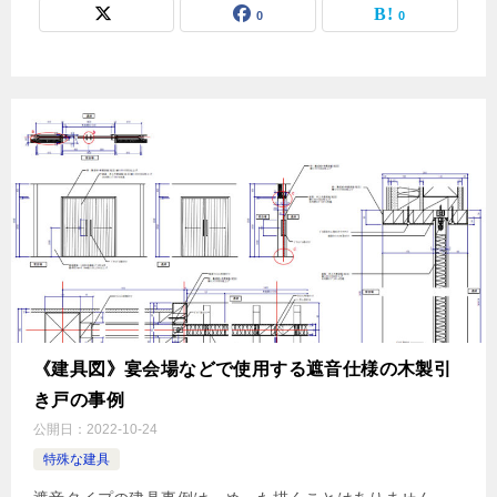
0
0
《建具図》宴会場などで使用する遮音仕様の木製引
き戸の事例
公開日：
2022-10-24
特殊な建具