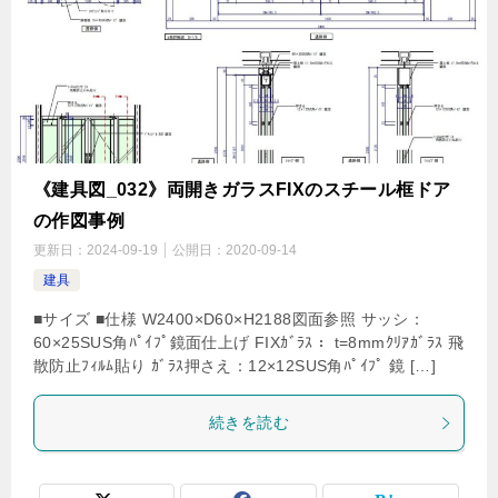
《建具図_032》両開きガラスFIXのスチール框ドア
の作図事例
更新日：
2024-09-19
公開日：
2020-09-14
建具
■サイズ ■仕様 W2400×D60×H2188図面参照 サッシ：
60×25SUS角ﾊﾟｲﾌﾟ鏡面仕上げ FIXｶﾞﾗｽ： t=8mmｸﾘｱｶﾞﾗｽ 飛
散防止ﾌｨﾙﾑ貼り ｶﾞﾗｽ押さえ：12×12SUS角ﾊﾟｲﾌﾟ 鏡 […]
続きを読む