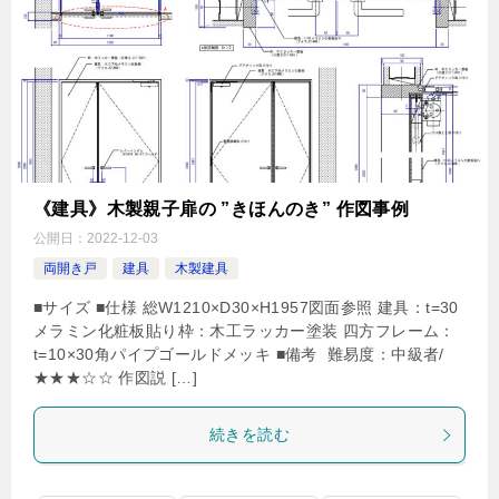
《建具》木製親子扉の ”きほんのき” 作図事例
公開日：
2022-12-03
両開き戸
建具
木製建具
■サイズ ■仕様 総W1210×D30×H1957図面参照 建具：t=30
メラミン化粧板貼り枠：木工ラッカー塗装 四方フレーム：
t=10×30角パイプゴールドメッキ ■備考 難易度：中級者/
★★★☆☆ 作図説 […]
続きを読む