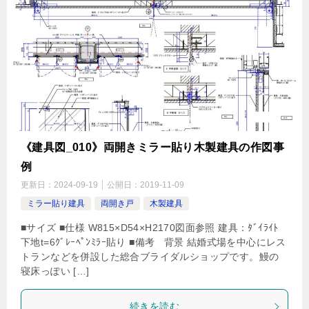
《建具図_010》両開きミラー貼り木製建具の作図事
例
更新日：
2024-09-19
公開日：
2019-11-09
ミラー貼り建具
両開き戸
木製建具
■サイズ ■仕様 W815×D54×H2170図面参照 建具：ﾀﾞｲﾗｲﾄ
下地t=6ｸﾞﾚｰﾍﾟﾝﾐﾗｰ貼り ■備考 背景 結婚式場を中心にレス
トランなどを併設した総合ブライダルショップです。鰻の
寝床っぽい […]
続きを読む