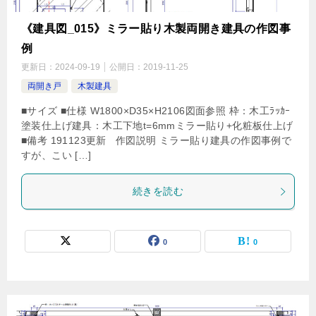
《建具図_015》ミラー貼り木製両開き建具の作図事
例
更新日：
2024-09-19
公開日：
2019-11-25
両開き戸
木製建具
■サイズ ■仕様 W1800×D35×H2106図面参照 枠：木工ﾗｯｶｰ
塗装仕上げ建具：木工下地t=6mmミラー貼り+化粧板仕上げ
■備考 191123更新 作図説明 ミラー貼り建具の作図事例で
すが、こい […]
続きを読む
0
0