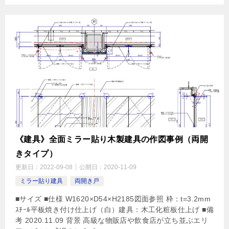
《建具》全面ミラー貼り木製建具の作図事例（両開
きタイプ）
更新日：
2022-09-08
公開日：
2020-11-09
ミラー貼り建具
両開き戸
■サイズ ■仕様 W1620×D54×H2185図面参照 枠：t=3.2mm
ｽﾁｰﾙ平板焼き付け仕上げ（白）建具：木工化粧板仕上げ ■備
考 2020.11.09 背景 高級な物販店や飲食店が立ち並ぶエリ