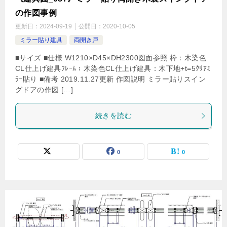
の作図事例
更新日：
2024-09-19
公開日：
2020-10-05
ミラー貼り建具
両開き戸
■サイズ ■仕様 W1210×D45×DH2300図面参照 枠：木染色
CL仕上げ建具ﾌﾚｰﾑ：木染色CL仕上げ建具：木下地+t=5ｸﾘｱﾐ
ﾗｰ貼り ■備考 2019.11.27更新 作図説明 ミラー貼りスイン
グドアの作図 […]
続きを読む
0
0