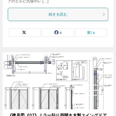
アのビルに式場やレ […]
続きを読む
0
0
《建具図_037》ミラー貼り両開き木製スイングドア