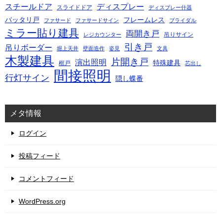
スチールドア
ディスプレー
スライドドア
ディスプレー什器
バッタリ戸
フレームレス
ファサード
ファサードサイン
ブライダル
ミラー貼り建具
両開き戸
吊りサイン
レジカウンター
引き戸
吊りボーダー
堀上天井
壁面造作
姿見
文具
木製建具
片開き戸
演出照明
特殊建具
框戸
芯出し
間接照明
行灯サイン
隠し蝶番
メタ情報
ログイン
投稿フィード
コメントフィード
WordPress.org