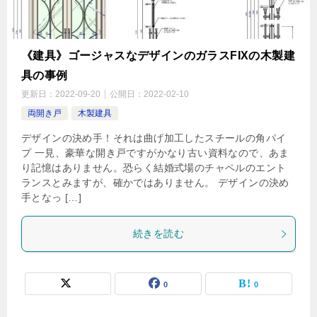
《建具》ゴージャスなデザインのガラスFIXの木製建
具の事例
更新日：
2022-09-20
公開日：
2022-02-10
両開き戸
木製建具
デザインの決め手！それは曲げ加工したスチールの角パイ
プ 一見、豪華な開き戸ですがかなり古い資料なので、あま
り記憶はありません。恐らく結婚式場のチャペルのエント
ランスとみますが、確かではありません。 デザインの決め
手となっ […]
続きを読む
0
0