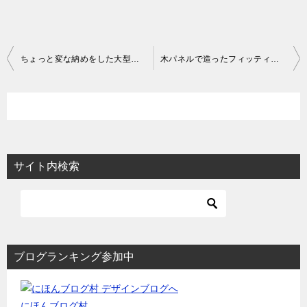
投
ちょっと変な納めをした大型三面鏡の作図事例
木パネルで造ったフィッティングルームの事例
稿
ナ
ビ
ゲ
ー
サイト内検索
シ
ョ
ン
ブログランキング参加中
にほんブログ村