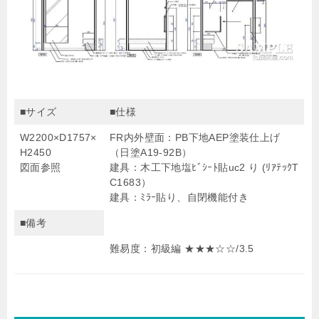
■サイズ
■仕様
W2200×D1757×
FR内外壁面：PB下地AEP塗装仕上げ
H2450
（日塗A19-92B）
図面参照
建具：木工下地塩ﾋﾞｼｰﾄ貼uc2 り (ﾘｱﾃｯｸT
C1683）
建具：ﾐﾗｰ貼り、自閉機能付き
■備考
難易度：初級編 ★
★
★☆
☆/3.5