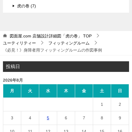
虎の巻 (7)
図面屋.com 店舗設計詳細図「虎の巻」
TOP
ユーティリティー
フィッティングルーム
《必見！》身障者用フィッティングルームの作図事例
投稿日
2026年8月
月
火
水
木
金
土
日
1
2
3
4
5
6
7
8
9
10
11
12
13
14
15
16