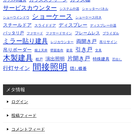
ガラスFIX建具
サービスカウンター
システム什器
シャッターパネル
ショーケース
ショーウインドウ
ショーケース付き
スチールドア
ディスプレー
スライドドア
ディスプレー什器
バッタリ戸
フレームレス
ファサード
ファサードサイン
ブライダル
ミラー貼り建具
両開き戸
吊りサイン
レジカウンター
引き戸
吊りボーダー
堀上天井
壁面造作
姿見
文具
木製建具
片開き戸
演出照明
特殊建具
框戸
芯出し
間接照明
行灯サイン
隠し蝶番
メタ情報
ログイン
投稿フィード
コメントフィード