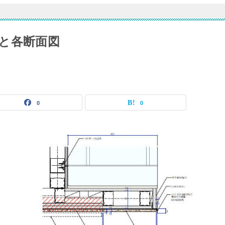
と各断面図
0
0