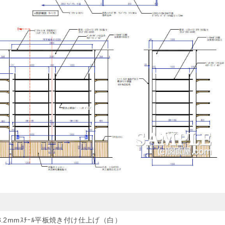
3.2mmｽﾁｰﾙ平板焼き付け仕上げ（白）