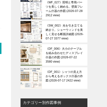
《WF_027》照明と専用パー
ツを美しく納める。壁面フレ
ーム什器の作図
2026-07-28
2912 view
《SW_002》光を引き立てる
納まり。ショーウィンドを美
しく見せる断面詳細図
2026-
07-27 3377 view
《DF_006》大小のテーブル
を組み合わせたディスプレイ
什器の作図
2026-07-22
3580 view
《DF_001》シャツの見え方
から考えるボックス什器の作
図
2026-07-17 2422 view
カテゴリー別作図事例