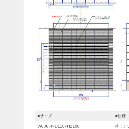
■サイズ
■仕様
W806.4×D110×H2188
枠：t=