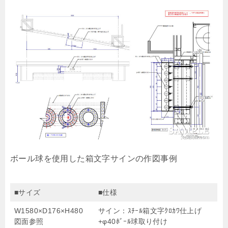
ボール球を使用した箱文字サインの作図事例
■サイズ
■仕様
W1580×D176×H480
サイン：ｽﾁｰﾙ箱文字ｸﾛｶﾜ仕上げ
図面参照
+φ40ﾎﾞｰﾙ球取り付け