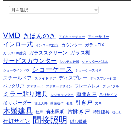
VMD
きほんのき
アクセサリー
アイキャッチャー
インロー式
カウンター
ガラスFIX
インロー式固定
ガラス棚
ガラススクリーン
ガラスFIX建具
サービスカウンター
システム什器
シャッターパネル
ショーケース
ショーウインドウ
ショーケース付き
スチールドア
ディスプレー
スライドドア
ディスプレー什器
バッタリ戸
フレームレス
ファサード
ファサードサイン
ブライダル
ミラー貼り建具
両開き戸
吊りサイン
レジカウンター
引き戸
吊りボーダー
堀上天井
壁面造作
姿見
文具
木製建具
片開き戸
演出照明
特殊建具
框戸
芯出し
間接照明
行灯サイン
隠し蝶番