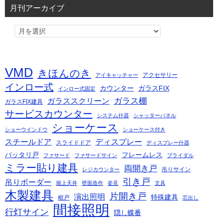
月刊アーカイブ
VMD
きほんのき
アクセサリー
アイキャッチャー
インロー式
カウンター
ガラスFIX
インロー式固定
ガラス棚
ガラススクリーン
ガラスFIX建具
サービスカウンター
システム什器
シャッターパネル
ショーケース
ショーウインドウ
ショーケース付き
スチールドア
ディスプレー
スライドドア
ディスプレー什器
バッタリ戸
フレームレス
ファサード
ファサードサイン
ブライダル
ミラー貼り建具
両開き戸
吊りサイン
レジカウンター
引き戸
吊りボーダー
堀上天井
壁面造作
姿見
文具
木製建具
片開き戸
演出照明
特殊建具
框戸
芯出し
間接照明
行灯サイン
隠し蝶番