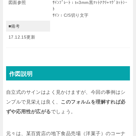
図面参照
ｻｲﾝﾌﾟﾚｰﾄ：t=3mm黒ﾏｯﾄｱｸﾘ+ﾏｸﾞﾈｯﾄｼｰ
ﾄ
ｻｲﾝ：C/S切り文字
■備考
17.12.15更新
作図説明
自立式のサインはよく見かけますが、今回の事例はシ
ンプルで見栄えは良く、
このフォルムを理解すれば必
ずや応用性が広がる
でしょう。
元々は、某百貨店の地下食品売場（洋菓子）のコーナ