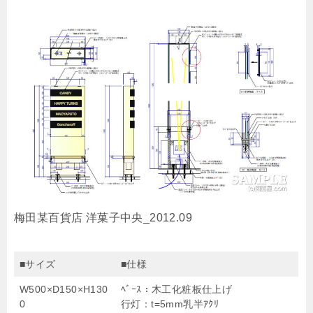
梅田某百貨店 洋菓子中央_2012.09
■サイズ
■仕様
W500×D150×H130
ﾍﾞｰｽ：木工化粧板仕上げ
0
行灯：t=5mm乳半ｱｸﾘ