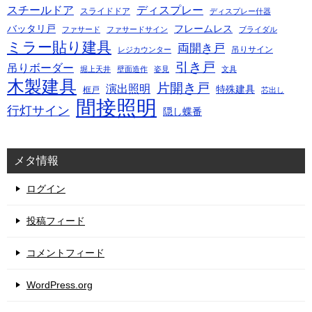
スチールドア
ディスプレー
スライドドア
ディスプレー什器
バッタリ戸
フレームレス
ファサード
ファサードサイン
ブライダル
ミラー貼り建具
両開き戸
吊りサイン
レジカウンター
引き戸
吊りボーダー
堀上天井
壁面造作
姿見
文具
木製建具
片開き戸
演出照明
特殊建具
框戸
芯出し
間接照明
行灯サイン
隠し蝶番
メタ情報
ログイン
投稿フィード
コメントフィード
WordPress.org