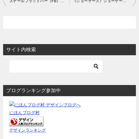
スチールフラットバー（FB）使用の開口枠とその応用例
《ショーケース》ショーケースには部分詳細図が必要不可欠です
稿
ナ
ビ
ゲ
ー
サイト内検索
シ
ョ
ン
ブログランキング参加中
にほんブログ村
デザインランキング