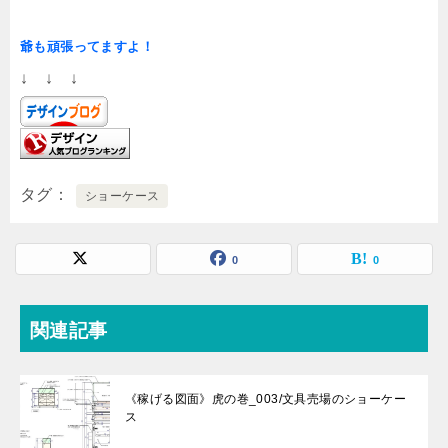
爺も頑張ってますよ！
↓ ↓ ↓
タグ
ショーケース
0
0
関連記事
《稼げる図面》虎の巻_003/文具売場のショーケー
ス