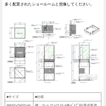
多く配置されたショールームと想像してください。
■サイズ
■仕様
W450×D450×H
腰：ﾌﾚｰﾑ 21×21ｽﾁｰﾙ角ﾊﾟｲﾌﾟ組/黒皮風塗