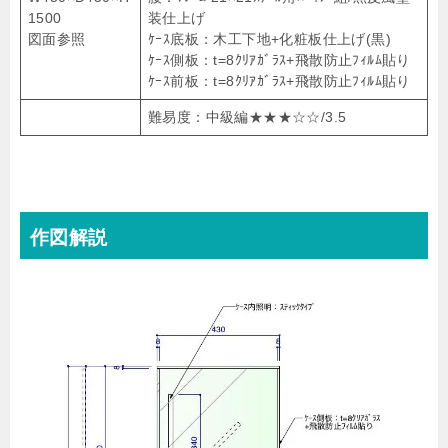
1500
装仕上げ
図面参照
ｹｰｽ底板：木工下地+化粧板仕上げ(黒)
ｹｰｽ側板：t=8ｸﾘｱｶﾞﾗｽ+飛散防止ﾌｨﾙﾑ貼り
ｹｰｽ前板：t=8ｸﾘｱｶﾞﾗｽ+飛散防止ﾌｨﾙﾑ貼り
難易度：中級編★★★☆☆/3.5
作図解説