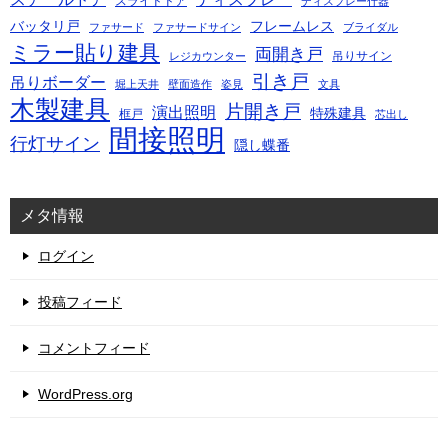
スライドドア
ディスプレー什器
バッタリ戸
フレームレス
ファサード
ファサードサイン
ブライダル
ミラー貼り建具
両開き戸
吊りサイン
レジカウンター
引き戸
吊りボーダー
堀上天井
壁面造作
姿見
文具
木製建具
片開き戸
演出照明
特殊建具
框戸
芯出し
間接照明
行灯サイン
隠し蝶番
メタ情報
ログイン
投稿フィード
コメントフィード
WordPress.org