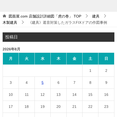
図面屋.com 店舗設計詳細図「虎の巻」
TOP
建具
木製建具
《建具》遮音対策したガラスFIXドアの作図事例
投稿日
2026年8月
月
火
水
木
金
土
日
1
2
3
4
5
6
7
8
9
10
11
12
13
14
15
16
17
18
19
20
21
22
23