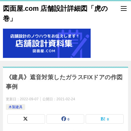
図面屋.com 店舗設計詳細図「虎の
巻」
《建具》遮音対策したガラスFIXドアの作図
事例
更新日：
2022-09-07
公開日：
2021-02-24
木製建具
0
0