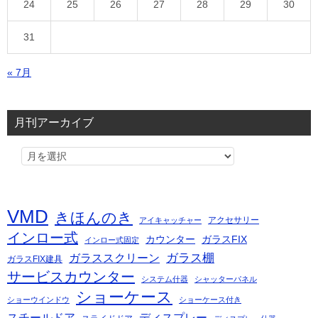
24
25
26
27
28
29
30
31
« 7月
月刊アーカイブ
VMD
きほんのき
アクセサリー
アイキャッチャー
インロー式
カウンター
ガラスFIX
インロー式固定
ガラス棚
ガラススクリーン
ガラスFIX建具
サービスカウンター
システム什器
シャッターパネル
ショーケース
ショーウインドウ
ショーケース付き
スチールドア
ディスプレー