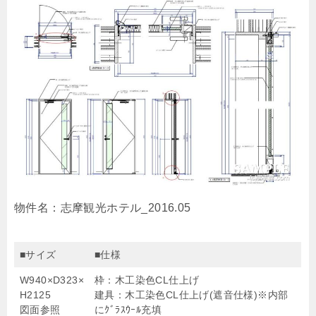
物件名：志摩観光ホテル_2016.05
■サイズ
■仕様
W940×D323×
枠：木工染色CL仕上げ
H2125
建具：木工染色CL仕上げ(遮音仕様)※内部
図面参照
にｸﾞﾗｽｳｰﾙ充填