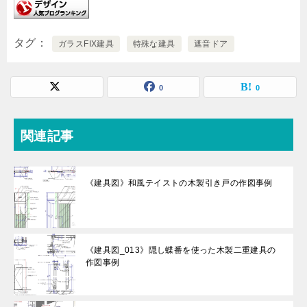
タグ
ガラスFIX建具
特殊な建具
遮音ドア
0
0
関連記事
《建具図》和風テイストの木製引き戸の作図事例
《建具図_013》隠し蝶番を使った木製二重建具の
作図事例