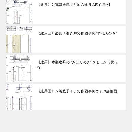
《建具》分電盤を隠すための建具の図面事例
《建具図》必見！引き戸の作図事例 ”きほんのき”
《建具》木製建具の ”きほんのき” をしっかり覚え
る！
《建具図》木製親子ドアの作図事例とその詳細図