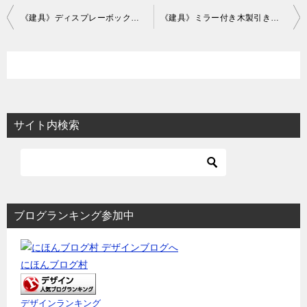
投
《建具》ディスプレーボックスの木製建具の納まり！
《建具》ミラー付き木製引き戸の作図事例
稿
ナ
ビ
ゲ
ー
サイト内検索
シ
ョ
ン
ブログランキング参加中
にほんブログ村
デザインランキング