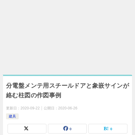
分電盤メンテ用スチールドアと象嵌サインが
絡む柱図の作図事例
更新日：
2020-09-22
公開日：
2020-06-26
建具
0
0