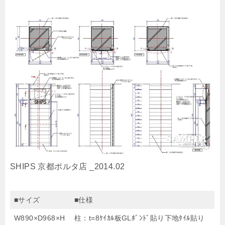
SHIPS 京都ポルタ店 _2014.02
■サイズ
■仕様
W890×D968×H
柱：t=8ｹｲｶﾙ板GLﾎﾞﾝﾄﾞ貼り下地ﾀｲﾙ貼り