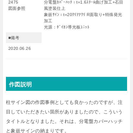
2475
分電盤ｶﾊﾞｰﾊｯﾁ：t=1.6ｽﾁｰﾙ曲げ加工+石目
図面参照
風塗装仕上
象嵌ｻｲﾝ：t=20ｸﾘｱｱｸﾘ R面取り+特殊発光
加工
光源：ﾀﾞｲｶﾝ導光板ﾕﾆｯﾄ
■備考
2020.06.26
作図説明
柱サイン図の作図事例としても良かったのですが、注
目していただきたい箇所がありましたので、こういう
タイトルとなりました。それは、分電盤カバーハッチ
と象嵌サインの納まりです。