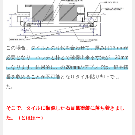
この場合、
タイルとのり代を合わせて、厚みは13mmが
必要となり、ハッチと枠とで確保出来る寸法が、20mm
になります。結果的にこの20mmのデプスでは、鍵や蝶
番を収めることが不可能
となりタイル貼り却下でし
た。
そこで、タイルに類似した石目風塗装に落ち着きまし
た。（とほほ〜）