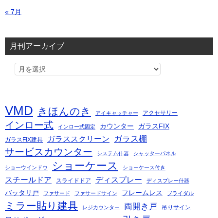
« 7月
月刊アーカイブ
VMD
きほんのき
アクセサリー
アイキャッチャー
インロー式
カウンター
ガラスFIX
インロー式固定
ガラス棚
ガラススクリーン
ガラスFIX建具
サービスカウンター
システム什器
シャッターパネル
ショーケース
ショーウインドウ
ショーケース付き
スチールドア
ディスプレー
スライドドア
ディスプレー什器
バッタリ戸
フレームレス
ファサード
ファサードサイン
ブライダル
ミラー貼り建具
両開き戸
吊りサイン
レジカウンター