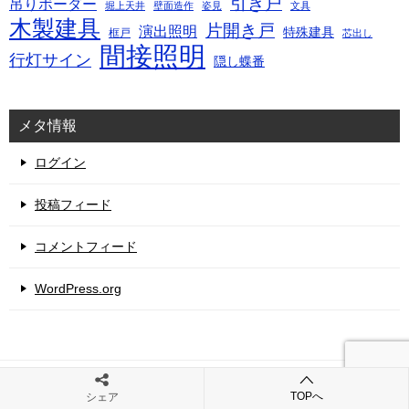
引き戸
吊りボーダー
堀上天井
壁面造作
姿見
文具
木製建具
片開き戸
演出照明
特殊建具
框戸
芯出し
間接照明
行灯サイン
隠し蝶番
メタ情報
ログイン
投稿フィード
コメントフィード
WordPress.org
© 2024 図面屋.com 店舗設計詳細図「虎の巻」
TOPへ
シェア