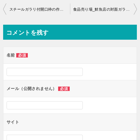
投
スチールガラリ付開口枠の作図事例
食品売り場_鮮魚店の対面ガラスサッシ
稿
ナ
コメントを残す
ビ
ゲ
名前
必須
ー
シ
ョ
ン
メール（公開されません）
必須
サイト