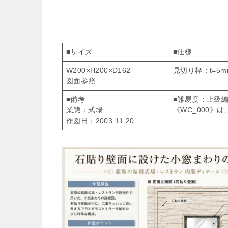
■サイズ
■仕様
W200×H200×D162
見切り枠：t=5
図面参照
■備考
■難易度：上級編
業態：式場
《WC_000》は、
作図日：2003.11.20