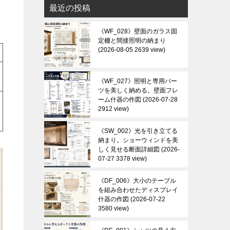
最近の投稿
《WF_028》壁面のガラス固
定棚と間接照明の納まり
2026-08-05 2639 view
《WF_027》照明と専用パー
ツを美しく納める。壁面フレ
ーム什器の作図
2026-07-28
2912 view
《SW_002》光を引き立てる
納まり。ショーウィンドを美
しく見せる断面詳細図
2026-
07-27 3378 view
《DF_006》大小のテーブル
を組み合わせたディスプレイ
什器の作図
2026-07-22
3580 view