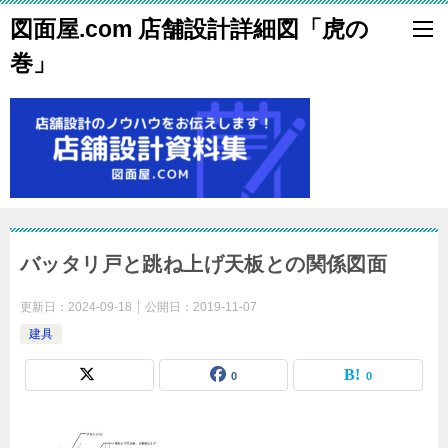
図面屋.com 店舗設計詳細図「虎の
巻」
バッタリ戸と跳ね上げ天板との関係図面
更新日：
2024-09-18
公開日：
2019-11-07
建具
0
0