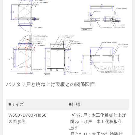
バッタリ戸と跳ね上げ天板との関係図面
■サイズ
■仕様
W650×D700×H850
ﾊﾞｯﾀﾘ戸：木工化粧板仕上げ
図面参照
跳ね上げ戸：木工化粧板仕
上げ
戸当たり：木工ﾗｯｶｰ塗装仕