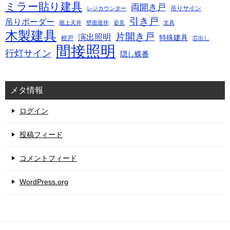
ミラー貼り建具
両開き戸
吊りサイン
レジカウンター
引き戸
吊りボーダー
堀上天井
壁面造作
姿見
文具
木製建具
片開き戸
演出照明
特殊建具
框戸
芯出し
間接照明
行灯サイン
隠し蝶番
メタ情報
ログイン
投稿フィード
コメントフィード
WordPress.org