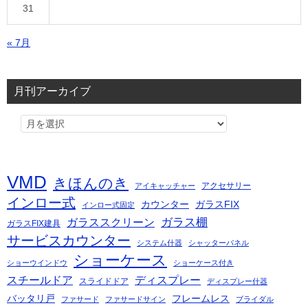
31
« 7月
月刊アーカイブ
VMD
きほんのき
アクセサリー
アイキャッチャー
インロー式
カウンター
ガラスFIX
インロー式固定
ガラス棚
ガラススクリーン
ガラスFIX建具
サービスカウンター
システム什器
シャッターパネル
ショーケース
ショーウインドウ
ショーケース付き
スチールドア
ディスプレー
スライドドア
ディスプレー什器
バッタリ戸
フレームレス
ファサード
ファサードサイン
ブライダル