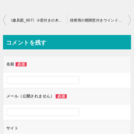
投
《建具図_007》小窓付きの木製引き戸の作図事例
排煙用の開閉窓付きウインドサッシュ図面事例
稿
ナ
コメントを残す
ビ
ゲ
名前
必須
ー
シ
ョ
ン
メール（公開されません）
必須
サイト