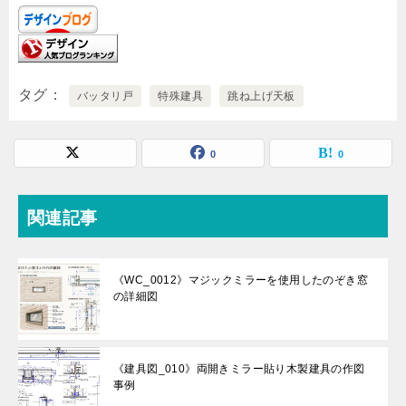
タグ
バッタリ戸
特殊建具
跳ね上げ天板
0
0
関連記事
《WC_0012》マジックミラーを使用したのぞき窓
の詳細図
《建具図_010》両開きミラー貼り木製建具の作図
事例