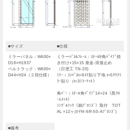
■サイズ
■仕様
ミラーパネル：W600×
ミラーﾊﾟﾈﾙﾌﾚｰﾑ：ｽﾁｰﾙ9角ﾊﾟｲﾌﾟ焼
D18×H1937
き付け+15×15 座金-溶接止め
ベルトラック：
W600×
（日塗工 TN-20)
D44×H24（２段仕様）
ﾐﾗｰ：ｺﾝﾊﾟﾈt=9ｽﾃ貼り下地 t=5ｸﾘｱﾐ
ﾗｰ貼り（t=3ﾐﾗｰﾏｯﾄ）
角ﾊﾞｰ：ｽﾁｰﾙ角ﾊﾟｲﾌﾟ14×24（黒ｸﾛ
ｰﾑﾒｯｷ）
ｼﾝｸﾞﾙﾌｯｸ（銅ﾌﾞﾛﾝｽﾞ）取付 TOT
AL ×12ヶ(ﾛｲﾔﾙ-6R-50-Aﾌﾞﾛﾝｽﾞ)
■備考