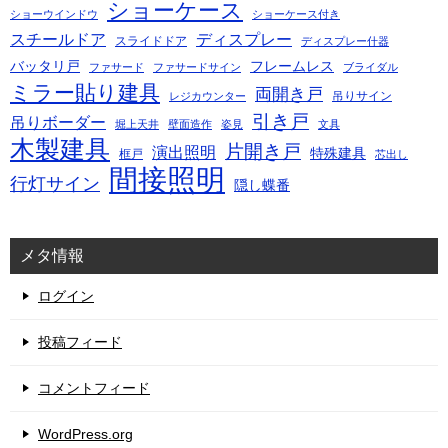
ショーケース
ショーウインドウ
ショーケース付き
スチールドア
ディスプレー
スライドドア
ディスプレー什器
バッタリ戸
フレームレス
ファサード
ファサードサイン
ブライダル
ミラー貼り建具
両開き戸
吊りサイン
レジカウンター
引き戸
吊りボーダー
堀上天井
壁面造作
姿見
文具
木製建具
片開き戸
演出照明
特殊建具
框戸
芯出し
間接照明
行灯サイン
隠し蝶番
メタ情報
ログイン
投稿フィード
コメントフィード
WordPress.org