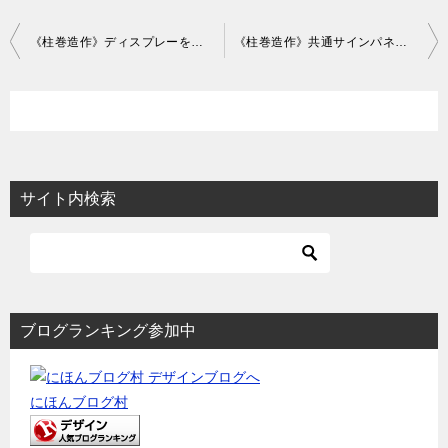
投
《柱巻造作》ディスプレーを駆使したVMD柱でしたが！
《柱巻造作》共通サインパネルを施した柱巻の施工図事例とチリの話
稿
ナ
ビ
ゲ
ー
サイト内検索
シ
ョ
ン
ブログランキング参加中
にほんブログ村