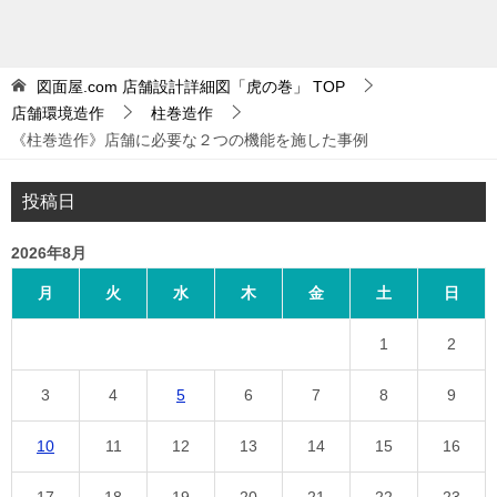
図面屋.com 店舗設計詳細図「虎の巻」
TOP
店舗環境造作
柱巻造作
《柱巻造作》店舗に必要な２つの機能を施した事例
投稿日
2026年8月
月
火
水
木
金
土
日
1
2
3
4
5
6
7
8
9
10
11
12
13
14
15
16