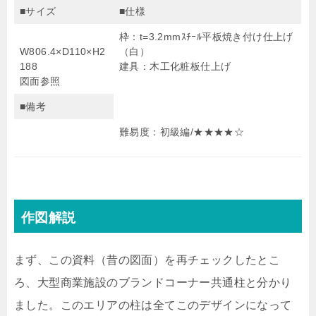
■サイズ
■仕様
枠：t=3.2mmｽﾁｰﾙ平板焼き付け仕上げ
W806.4×D110×H2
（白）
188
建具：木工化粧板仕上げ
図面参照
■備考
難易度：初級編/★
★
★
★☆
作図解説
まず、この資料（昔の図面）を再チェックしたとこ
ろ、大型商業施設のブランドコーナー共通柱と分かり
ました。このエリアの柱は全てこのデザインになって