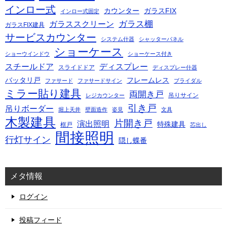
インロー式
カウンター
ガラスFIX
インロー式固定
ガラス棚
ガラススクリーン
ガラスFIX建具
サービスカウンター
システム什器
シャッターパネル
ショーケース
ショーウインドウ
ショーケース付き
スチールドア
ディスプレー
スライドドア
ディスプレー什器
バッタリ戸
フレームレス
ファサード
ファサードサイン
ブライダル
ミラー貼り建具
両開き戸
吊りサイン
レジカウンター
引き戸
吊りボーダー
堀上天井
壁面造作
姿見
文具
木製建具
片開き戸
演出照明
特殊建具
框戸
芯出し
間接照明
行灯サイン
隠し蝶番
メタ情報
ログイン
投稿フィード