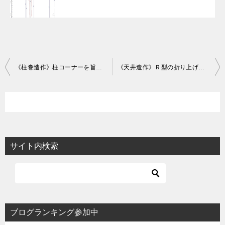
投
《柱巻造作》柱コーナーを旨く活用した事例
《天井造作》Ｒ型の折り上げ天井の詳細図事例
稿
ナ
ビ
ゲ
ー
サイト内検索
シ
ョ
ン
ブログランキング参加中