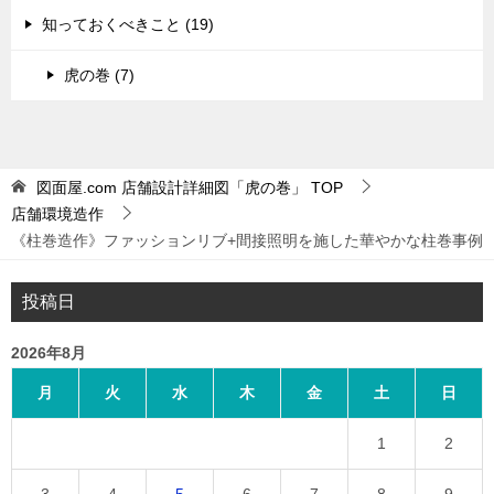
知っておくべきこと (19)
虎の巻 (7)
図面屋.com 店舗設計詳細図「虎の巻」
TOP
店舗環境造作
《柱巻造作》ファッションリブ+間接照明を施した華やかな柱巻事例
投稿日
2026年8月
月
火
水
木
金
土
日
1
2