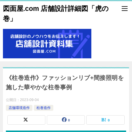
図面屋.com 店舗設計詳細図「虎の
巻」
《柱巻造作》ファッションリブ+間接照明を
施した華やかな柱巻事例
公開日：
2023-09-04
店舗環境造作
柱巻造作
0
0