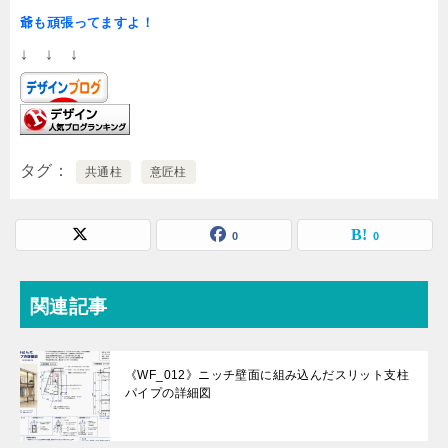
爺も頑張ってますよ！
↓ ↓ ↓
タグ
共通柱
意匠柱
0
0
関連記事
《WF_012》ニッチ壁面に組み込んだスリット支柱
パイプの詳細図