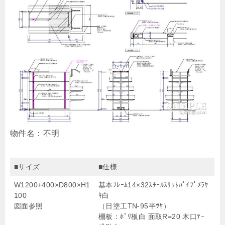
物件名：不明
■サイズ
■仕様
W1200+400×D800×H1
基本ﾌﾚｰﾑ14×32ｽﾁｰﾙｽﾘｯﾄﾊﾟｲﾌﾟﾒﾗﾔ
100
ｷ白
図面参照
（日塗工TN-95半ﾂﾔ）
棚板：ﾎﾟﾘ板白 面取R=20 木口ﾃｰ