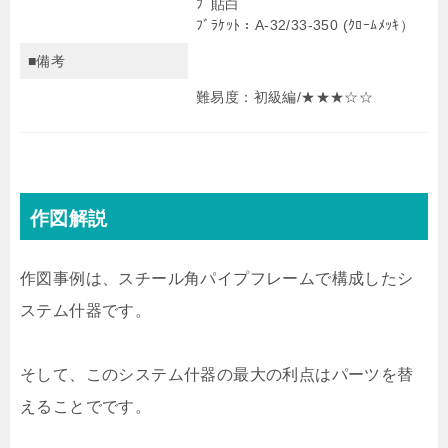
ﾌﾟ貼白
ﾌﾞﾗｹｯﾄ：A-32/33-350 (ｸﾛｰﾑﾒｯｷ）
■備考
難易度：初級編/★
★
★☆
☆
作図解説
作図事例は、スチール角パイプフレームで構成したシ
ステム什器です。
そして、このシステム什器の最大の利点はパーツを替
えることでです。