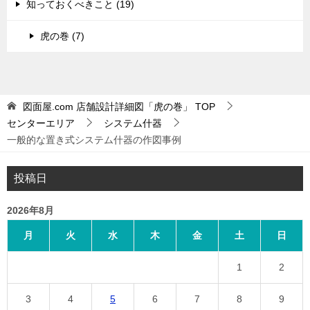
知っておくべきこと (19)
虎の巻 (7)
図面屋.com 店舗設計詳細図「虎の巻」
TOP
センターエリア
システム什器
一般的な置き式システム什器の作図事例
投稿日
2026年8月
月
火
水
木
金
土
日
1
2
3
4
5
6
7
8
9