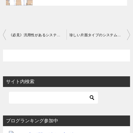
投
《必見》汎用性があるシステム什器の基本形とは！
珍しい片面タイプのシステム什器の作図
稿
ナ
ビ
ゲ
ー
サイト内検索
シ
ョ
ン
ブログランキング参加中