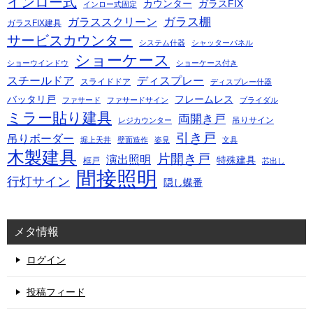
インロー式
カウンター
ガラスFIX
インロー式固定
ガラス棚
ガラススクリーン
ガラスFIX建具
サービスカウンター
システム什器
シャッターパネル
ショーケース
ショーウインドウ
ショーケース付き
スチールドア
ディスプレー
スライドドア
ディスプレー什器
バッタリ戸
フレームレス
ファサード
ファサードサイン
ブライダル
ミラー貼り建具
両開き戸
吊りサイン
レジカウンター
引き戸
吊りボーダー
堀上天井
壁面造作
姿見
文具
木製建具
片開き戸
演出照明
特殊建具
框戸
芯出し
間接照明
行灯サイン
隠し蝶番
メタ情報
ログイン
投稿フィード