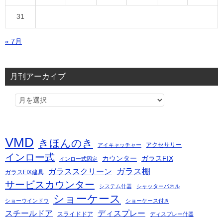
31
« 7月
月刊アーカイブ
VMD
きほんのき
アクセサリー
アイキャッチャー
インロー式
カウンター
ガラスFIX
インロー式固定
ガラス棚
ガラススクリーン
ガラスFIX建具
サービスカウンター
システム什器
シャッターパネル
ショーケース
ショーウインドウ
ショーケース付き
スチールドア
ディスプレー
スライドドア
ディスプレー什器