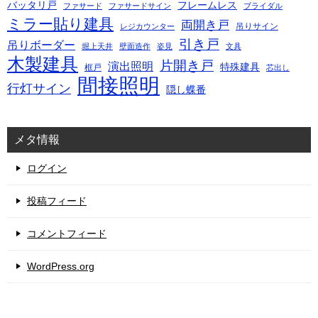
バッタリ戸
フレームレス
ファサード
ファサードサイン
ブライダル
ミラー貼り建具
両開き戸
吊りサイン
レジカウンター
引き戸
吊りボーダー
堀上天井
壁面造作
姿見
文具
木製建具
片開き戸
演出照明
特殊建具
框戸
芯出し
間接照明
行灯サイン
隠し蝶番
メタ情報
ログイン
投稿フィード
コメントフィード
WordPress.org