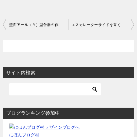
投
壁面アール（Ｒ）型什器の作図事例と納め方
エスカレーターサイドを旨く活用した壁面什器の作図事例
稿
ナ
ビ
ゲ
ー
サイト内検索
シ
ョ
ン
ブログランキング参加中
にほんブログ村