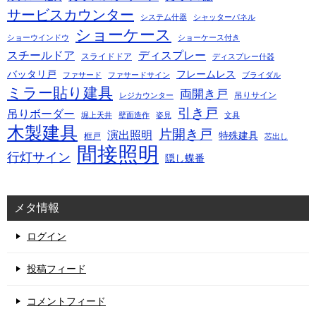
サービスカウンター
システム什器
シャッターパネル
ショーケース
ショーウインドウ
ショーケース付き
スチールドア
ディスプレー
スライドドア
ディスプレー什器
バッタリ戸
フレームレス
ファサード
ファサードサイン
ブライダル
ミラー貼り建具
両開き戸
吊りサイン
レジカウンター
引き戸
吊りボーダー
堀上天井
壁面造作
姿見
文具
木製建具
片開き戸
演出照明
特殊建具
框戸
芯出し
間接照明
行灯サイン
隠し蝶番
メタ情報
ログイン
投稿フィード
コメントフィード